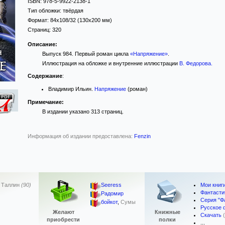
ISBN:
978-5-9922-2138-1
Тип обложки:
твёрдая
Формат:
84x108/32
(130x200 мм)
Страниц:
320
Описание:
Выпуск 984. Первый роман цикла
«Напряжение»
.
Иллюстрация на обложке и внутренние иллюстрации
В. Федорова
.
Содержание
:
Владимир Ильин.
Напряжение
(роман)
Примечание:
В издании указано 313 страниц.
Информация об издании предоставлена:
Fenzin
Мои книг
,
Таллин
(90)
Seeress
Фантасти
Радомир
Серия "Ф
бойкот
,
Сумы
Русское 
Желают
Книжные
Скачать
приобрести
полки
...