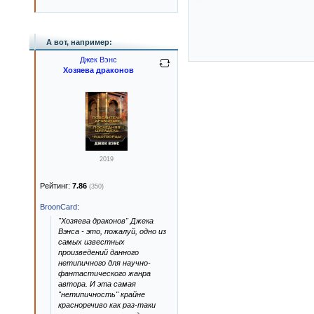
А вот, например:
Джек Вэнс
Хозяева драконов
2019
Рейтинг:
7.86
(350)
BroonCard
:
"Хозяева драконов" Джека
Вэнса - это, пожалуй, одно из
самых известных
произведений данного
нетипичного для научно-
фантастического жанра
автора. И эта самая
"нетипичность" крайне
красноречиво как раз-таки