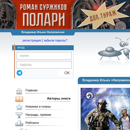
Владимир Ильин Напряжение
регистрация
|
забыли пароль?
вход
OK
Владимир Ильин «Напряжен
Главная
Авторы, книги
Новинки и планы
Награды, премии
Рейтинги