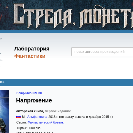
Лаборатория
Фантастики
ие»
Владимир Ильин
Напряжение
авторская книга,
первое издание
М.:
Альфа-книга
,
2016
г. (по факту вышла в декабре 2015 г.)
Серия:
Фантастический боевик
Тираж:
5000 экз.