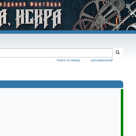
поиск по жанру
расширенный