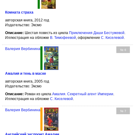
Комната страха
авторская книга, 2012 год
Издательство: Эксмо
Описание:
Шестая повесть из цикла
Приключения Даши Бестужевой
.
Иллюстрация на обложке
В. Тимофеевой
, оформление
С. Киселевой
.
Валерия Вербинина
№ 6
Амалия и тень в маске
авторская книга, 2005 год
Издательство: Эксмо
Описание:
Роман из цикла
Амалия. Секретный агент Империи
.
Иллюстрация на обложке
С. Киселевой
.
Валерия Вербинина
№ 7
Английский экспромт Амалии