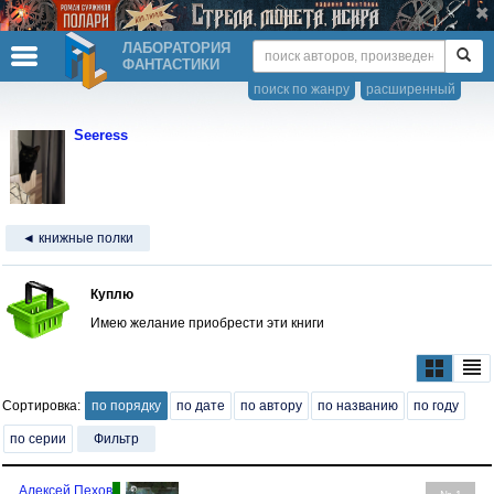
ЛАБОРАТОРИЯ
ФАНТАСТИКИ
поиск по жанру
расширенный
Seeress
◄ книжные полки
Куплю
Имею желание приобрести эти книги
Сортировка:
по порядку
по дате
по автору
по названию
по году
по серии
Фильтр
Алексей Пехов