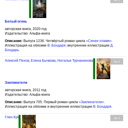
№ 1
Белый огонь
авторская книга, 2020 год
Издательство: Альфа-книга
Описание:
Выпуск 1236. Четвёртый роман цикла
«Синее пламя»
.
Иллюстрация на обложке
В. Бондаря
; внутренние иллюстрации
Д.
Бондарь
.
Алексей Пехов
,
Елена Бычкова
,
Наталья Турчанинова
№ 2
Заклинатели
авторская книга, 2011 год
Издательство: Альфа-книга
Описание:
Выпуск 705. Первый роман цикла
«Заклинатели»
.
Иллюстрация на обложке и внутренние иллюстрации
В. Бондаря
.
Глен Кук
№ 3