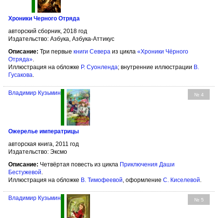
Хроники Черного Отряда
авторский сборник, 2018 год
Издательство: Азбука, Азбука-Аттикус
Описание:
Три первые
книги Севера
из цикла
«Хроники Чёрного
Отряда»
.
Иллюстрация на обложке
Р. Суонленда
; внутренние иллюстрации
В.
Гусакова
.
Владимир Кузьмин
№ 4
Ожерелье императрицы
авторская книга, 2011 год
Издательство: Эксмо
Описание:
Четвёртая повесть из цикла
Приключения Даши
Бестужевой
.
Иллюстрация на обложке
В. Тимофеевой
, оформление
С. Киселевой
.
Владимир Кузьмин
№ 5