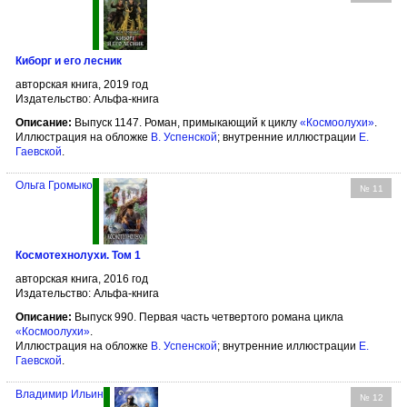
Киборг и его лесник
авторская книга, 2019 год
Издательство: Альфа-книга
Описание:
Выпуск 1147. Роман, примыкающий к циклу
«Космоолухи»
.
Иллюстрация на обложке
В. Успенской
; внутренние иллюстрации
Е.
Гаевской
.
Ольга Громыко
№ 11
Космотехнолухи. Том 1
авторская книга, 2016 год
Издательство: Альфа-книга
Описание:
Выпуск 990. Первая часть четвертого романа цикла
«Космоолухи»
.
Иллюстрация на обложке
В. Успенской
; внутренние иллюстрации
Е.
Гаевской
.
Владимир Ильин
№ 12