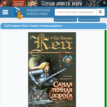
ЛАБОРАТОРИЯ
ФАНТАСТИКИ
поиск по жанру
расширенный
Гай Гевриэл Кей «Самая темная дорога»