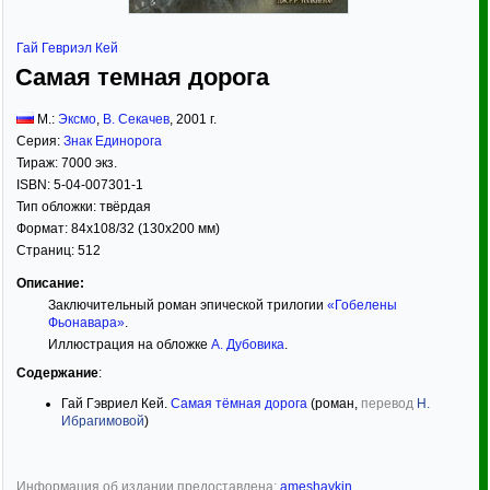
Гай Гевриэл Кей
Самая темная дорога
М.:
Эксмо
,
В. Секачев
,
2001
г.
Серия:
Знак Единорога
Тираж:
7000 экз.
ISBN:
5-04-007301-1
Тип обложки:
твёрдая
Формат:
84x108/32
(130x200 мм)
Страниц:
512
Описание:
Заключительный роман эпической трилогии
«Гобелены
Фьонавара»
.
Иллюстрация на обложке
А. Дубовика
.
Содержание
:
Гай Гэвриел Кей.
Самая тёмная дорога
(роман,
перевод
Н.
Ибрагимовой
)
Информация об издании предоставлена:
ameshavkin