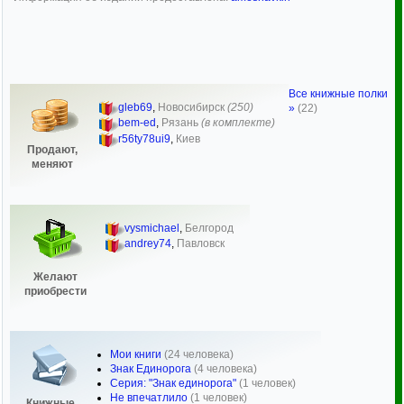
Все книжные полки
gleb69
,
Новосибирск
(250)
»
(22)
bem-ed
,
Рязань
(в комплекте)
r56ty78ui9
,
Киев
Продают,
меняют
vysmichael
,
Белгород
andrey74
,
Павловск
Желают
приобрести
Мои книги
(24 человека)
Знак Единорога
(4 человека)
Серия: "Знак единорога"
(1 человек)
Не впечатлило
(1 человек)
Книжные