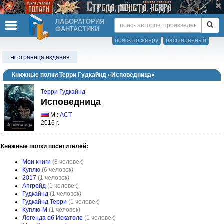
ЛАБОРАТОРИЯ
ФАНТАСТИКИ
поиск по жанру
расширенный
◄ страница издания
Книжные полки Терри Гудкайнд «Исповедница»
Терри Гудкайнд
Исповедница
М.:
АСТ
2016 г.
Книжные полки посетителей:
Мои книги
(8 человек)
Куплю
(6 человек)
2017
(1 человек)
Апгрейд
(1 человек)
Гудкайнд
(1 человек)
Гудкайнд Терри
(1 человек)
Куплю-М
(1 человек)
Легенда об Искателе
(1 человек)