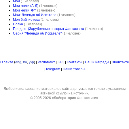
Мои
(1 человек)
Мои книги (А-Д)
(1 человек)
Мои книги. ФФ
(1 человек)
Мои: Легенда об Искателе
(1 человек)
Моя библиотека
(1 человек)
Полка
(1 человек)
Продаю: (Зарубежные авторы) Фантастика
(1 человек)
Серия "Легенда об Искателе"
(1 человек)
О сайте
(
eng
,
fra
,
укр
) |
Регламент
|
FAQ
|
Контакты
|
Наши награды
|
ВКонтакте
|
Telegram
|
Наши товары
Любое использование материалов сайта допускается только с указанием
активной ссылки на источник.
© 2005-2026
«Лаборатория Фантастики»
.