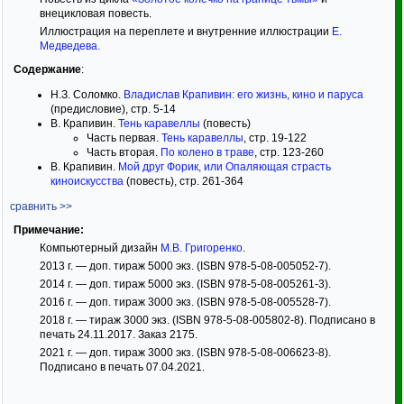
внецикловая повесть.
Иллюстрация на переплете и внутренние иллюстрации
Е.
Медведева
.
Содержание
:
Н.З. Соломко.
Владислав Крапивин: его жизнь, кино и паруса
(предисловие), стр. 5-14
В. Крапивин.
Тень каравеллы
(повесть)
Часть первая.
Тень каравеллы
, стр. 19-122
Часть вторая.
По колено в траве
, стр. 123-260
В. Крапивин.
Мой друг Форик, или Опаляющая страсть
киноискусства
(повесть), стр. 261-364
сравнить >>
Примечание:
Компьютерный дизайн
М.В. Григоренко
.
2013 г. — доп. тираж 5000 экз. (ISBN 978-5-08-005052-7).
2014 г. — доп. тираж 5000 экз. (ISBN 978-5-08-005261-3).
2016 г. — доп. тираж 3000 экз. (ISBN 978-5-08-005528-7).
2018 г. — тираж 3000 экз. (ISBN 978-5-08-005802-8). Подписано в
печать 24.11.2017. Заказ 2175.
2021 г. — доп. тираж 3000 экз. (ISBN 978-5-08-006623-8).
Подписано в печать 07.04.2021.