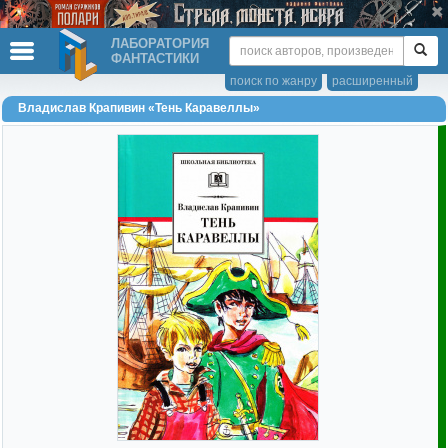
ЛАБОРАТОРИЯ
ФАНТАСТИКИ
поиск по жанру
расширенный
Владислав Крапивин «Тень Каравеллы»