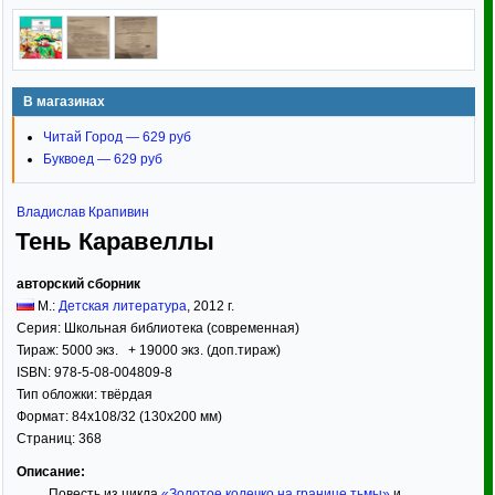
В магазинах
Читай Город — 629 руб
Буквоед — 629 руб
Владислав Крапивин
Тень Каравеллы
авторский сборник
М.:
Детская литература
,
2012
г.
Серия:
Школьная библиотека (современная)
Тираж:
5000 экз. + 19000 экз. (доп.тираж)
ISBN:
978-5-08-004809-8
Тип обложки:
твёрдая
Формат:
84x108/32
(130x200 мм)
Страниц:
368
Описание:
Повесть из цикла
«Золотое колечко на границе тьмы»
и