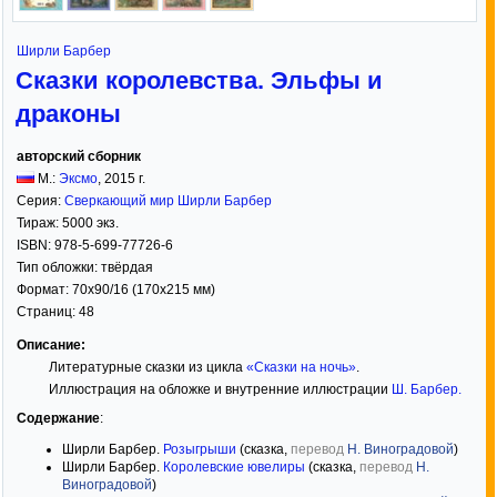
Ширли Барбер
Сказки королевства. Эльфы и
драконы
авторский сборник
М.:
Эксмо
,
2015
г.
Серия:
Сверкающий мир Ширли Барбер
Тираж:
5000 экз.
ISBN:
978-5-699-77726-6
Тип обложки:
твёрдая
Формат:
70x90/16
(170x215 мм)
Страниц:
48
Описание:
Литературные сказки из цикла
«Сказки на ночь»
.
Иллюстрация на обложке и внутренние иллюстрации
Ш. Барбер
.
Содержание
:
Ширли Барбер.
Розыгрыши
(сказка,
перевод
Н. Виноградовой
)
Ширли Барбер.
Королевские ювелиры
(сказка,
перевод
Н.
Виноградовой
)