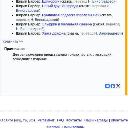
Ширли Барбер.
Единороги
(сказка,
перевод
Н. Виноградовой
)
Ширли Барбер.
Новый друг Уилфрида
(сказка,
перевод
Н.
Виноградовой
)
Ширли Барбер.
Рубиновая подвеска королевы Фей
(сказка,
перевод
Н. Виноградовой
)
Ширли Барбер.
Эльфрин и маленькая синичка
(сказка,
перевод
Н. Виноградовой
)
Ширли Барбер.
Хвост дракона
(сказка,
перевод
Н. Виноградовой
)
сравнить >>
Примечание:
Для ознакомления представлена только часть иллюстраций,
вошедших в издание
О сайте
(
eng
,
fra
,
укр
) |
Регламент
|
FAQ
|
Контакты
|
Наши награды
|
ВКонтакте
|
Telegram
|
Наши товары