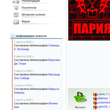
Рекомендации
Посетители
Авторские колонки
Форум
информация, новости
7 августа 2026 г.
Составлена библиография
Оливера
К. Лэнгмида
6 августа 2026 г.
Составлена библиография
Вероники
Дж. Генри
5 августа 2026 г.
Составлена библиография
Махмуда
Эль-Сайеда
4 августа 2026 г.
Составлена библиография
Маркуса
Кливера
navin
,
Ро
Batman
,
3 августа 2026 г.
cybereed
Составлена библиография
Моники
akim18
,
Ким
Желают