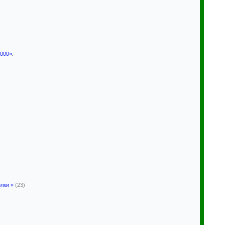
000»
.
лки »
(23)