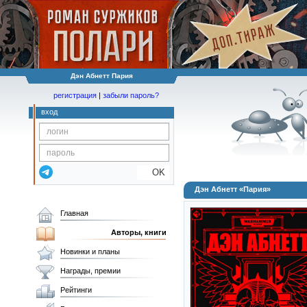
Дэн Абнетт Пария
регистрация
|
забыли пароль?
вход
OK
Дэн Абнетт «Пария»
Главная
Авторы, книги
Новинки и планы
Награды, премии
Рейтинги