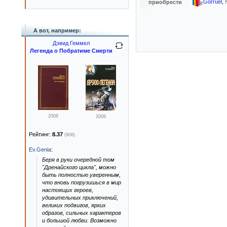
Gorruel
,
приобрести
А вот, например:
Дэвид Геммел
Легенда о Побратиме Смерти
2008
2008
Рейтинг:
8.37
(906)
Ev.Genia
:
Беря в руки очередной том
"Дренайского цикла", можно
быть полностью уверенным,
что вновь погрузишься в мир
настоящих героев,
удивительных приключений,
великих подвигов, ярких
образов, сильных характеров
и большой любви. Возможно