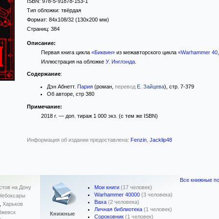
ISBN:
978-5-91878-153-1
Тип обложки:
твёрдая
Формат:
84x108/32
(130x200 мм)
Страниц:
384
Описание:
Первая книга цикла
«Биквин»
из межавторского цикла
«Warhammer 40,
Иллюстрация на обложке
У. Инглэнда
.
Содержание
:
Дэн Абнетт.
Пария
(роман,
перевод
Е. Зайцева
), стр. 7-379
Об авторе, стр 380
Примечание:
2018 г. — доп. тираж 1 000 экз. (с тем же ISBN)
Информация об издании предоставлена:
Fenzin
,
Jacklip48
Все книжные по
Мои книги
(17 человек)
стов на Дону
Warhammer 40000
(3 человека)
Чебоксары
Ваха
(2 человека)
,
Харьков
Личная библиотека
(1 человек)
Ижевск
Книжные
Сороковник
(1 человек)