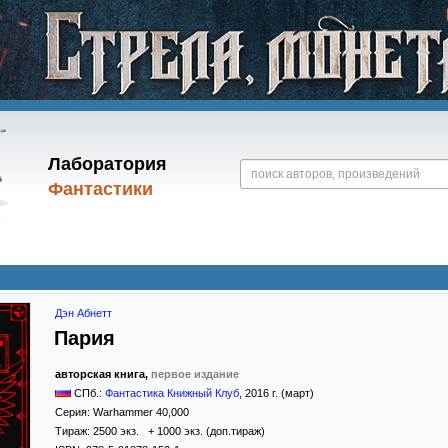
Лаборатория
Фантастики
Дэн Абнетт
Пария
авторская книга,
первое издание
СПб.:
Фантастика Книжный Клуб
,
2016
г. (март)
Серия:
Warhammer 40,000
Тираж:
2500 экз. + 1000 экз. (доп.тираж)