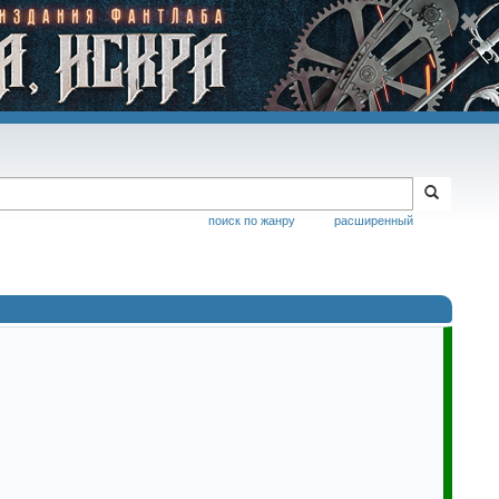
поиск по жанру
расширенный