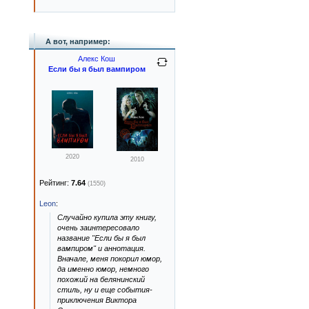
А вот, например:
Алекс Кош
Если бы я был вампиром
2020
2010
Рейтинг:
7.64
(1550)
Leon
:
Случайно купила эту книгу,
очень заинтересовало
название "Если бы я был
вампиром" и аннотация.
Вначале, меня покорил юмор,
да именно юмор, немного
похожий на белянинский
стиль, ну и еще события-
приключения Виктора