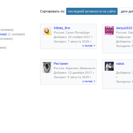
Сортировать по:
последней активности на сайте
дате до
Infinita_first
danya1610
 человек)
Россия, Санкт-Петербург
Россия, См
опии)
(1 человек)
Добавил: 16 ноября 2017 г.
Сафоново
 человек)
Заходил: 7 августа 2026 г.
Добавила: 3
к полке >
Заходила: 6
овек)
Ристанен
naisis
Россия, Карелия, Импалахти
Добавил: 13 декабря 2017 г.
Добавила: 
Заходил: 6 августа 2026 г.
г.
к полке >
Заходила: 4