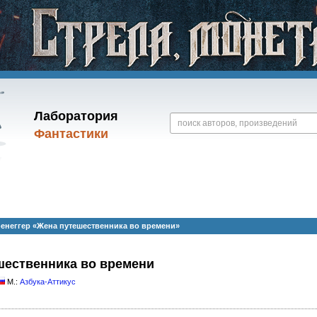
Лаборатория
Фантастики
неггер «Жена путешественника во времени»
шественника во времени
М.:
Азбука-Аттикус