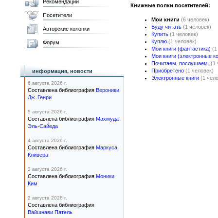
Рекомендации
Книжные полки посетителей:
Посетители
Мои книги
(6 человек)
Буду читать
(1 человек)
Авторские колонки
Купить
(1 человек)
Куплю
(1 человек)
Форум
Мои книги (фантастика)
(1
Мои книги (электронные к
Почитаем, послушаем.
(1
Приобретено
(1 человек)
информация, новости
Электронные книги
(1 чел
6 августа 2026 г.
Составлена библиография
Вероники
Дж. Генри
5 августа 2026 г.
Составлена библиография
Махмуда
Эль-Сайеда
4 августа 2026 г.
Составлена библиография
Маркуса
Кливера
3 августа 2026 г.
Составлена библиография
Моники
Ким
2 августа 2026 г.
Составлена библиография
Вайшнави Патель