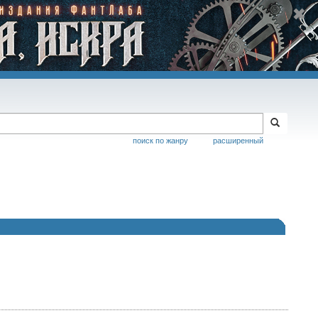
поиск по жанру
расширенный