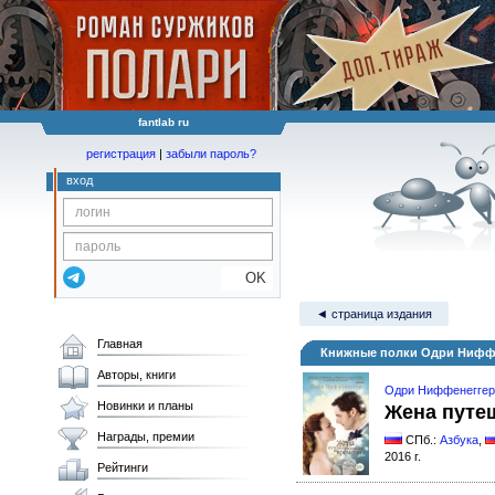
fantlab ru
регистрация
|
забыли пароль?
вход
OK
◄ страница издания
Главная
Книжные полки Одри Ниффе
Авторы, книги
Одри Ниффенеггер
Новинки и планы
Жена путе
Награды, премии
СПб.:
Азбука
,
2016 г.
Рейтинги