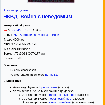
Александр Бушков
НКВД. Война с неведомым
авторский сборник
М.:
ОЛМА-ПРЕСС
,
2005
г.
Серия:
Мир Александра Бушкова — мини
Тираж:
4500 экз.
ISBN:
978-5-224-00955-8
Тип обложки:
мягкая
Формат:
75x90/32
(107x177 мм)
Страниц:
348
Описание:
Сборник рассказов.
Иллюстрация на обложке
В. Люлько
.
Содержание
:
Александр Бушков.
Предисловие
(статья)
Часть первая. До Великой войны ещё далеко...
Александр Бушков.
Таинственный город
(рассказ)
Александр Бушков.
Героический пёс
(рассказ)
Александр Бушков.
Чекистские были
(условный цикл)