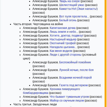
Александр Бушков.
Тварь на озере
(рассказ)
Александр Бушков.
Шелестящий ужас
(рассказ)
Александр Бушков.
Каматта-Нэ! (Экая напасть!)
(рассказ)
Александр Бушков.
Вот пуля пролетела...
(рассказ)
Александр Бушков.
Белый огонь
(рассказ)
Часть вторая. Чертовщина на войне
Александр Бушков.
Капитанская дочка
(рассказ)
Александр Бушков.
Лишь земля и небо...
(рассказ)
Александр Бушков.
Хотите, доктор, подвезу!
(рассказ)
Александр Бушков.
Настырный мадьяр
(рассказ)
Александр Бушков.
Охотничий трофей
(рассказ)
Александр Бушков.
Нагадала цыганка...
(рассказ)
Александр Бушков.
Как меня водили
(рассказ)
Александр Бушков.
Люди с другой стороны
(условный
цикл)
Александр Бушков.
Беспокойный покойник
(рассказ)
Александр Бушков.
Лунной ночью, после боя
(рассказ)
Александр Бушков.
Всадники ночной порой
(рассказ)
Александр Бушков.
Газета под ветерком
(рассказ)
Александр Бушков.
Хроника пикирующего
бомбардировщика
(рассказ)
Александр Бушков.
Что бывает туманным утром
(рассказ)
Александр Бушков.
Майор со скучным лицом
(рассказ)
Часть третья. Загадочные люди