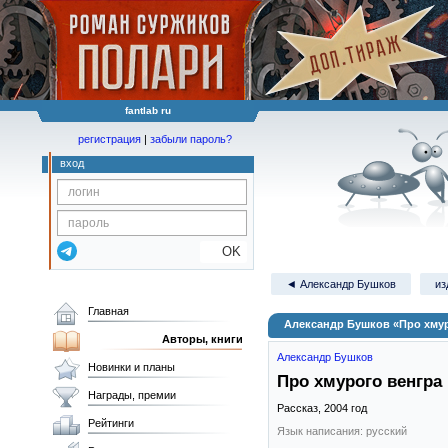
fantlab ru
регистрация
|
забыли пароль?
вход
OK
◄ Александр Бушков
из
Главная
Александр Бушков «Про хмур
Авторы, книги
Александр Бушков
Новинки и планы
Про хмурого венгра
Награды, премии
Рассказ,
2004
год
Рейтинги
Язык написания: русский