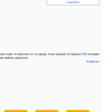
подробнее
чера ходит он мрачнее туч по двору. А как хмурым не будешь? Его молодая
аже любовь закрутила.
©
pitiriman