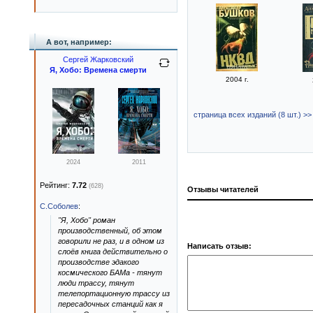
А вот, например:
Сергей Жарковский
Я, Хобо: Времена смерти
2004 г.
страница всех изданий (8 шт.) >>
2024
2011
Рейтинг:
7.72
(628)
Отзывы читателей
С.Соболев
:
"Я, Хобо" роман
производственный, об этом
говорили не раз, и в одном из
Написать отзыв:
слоёв книга действительно о
производстве эдакого
космического БАМа - тянут
люди трассу, тянут
телепортационную трассу из
пересадочных станций как я