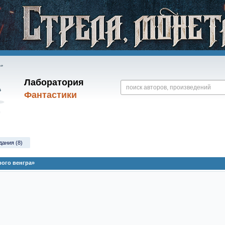
Лаборатория
Фантастики
дания (8)
ого венгра»