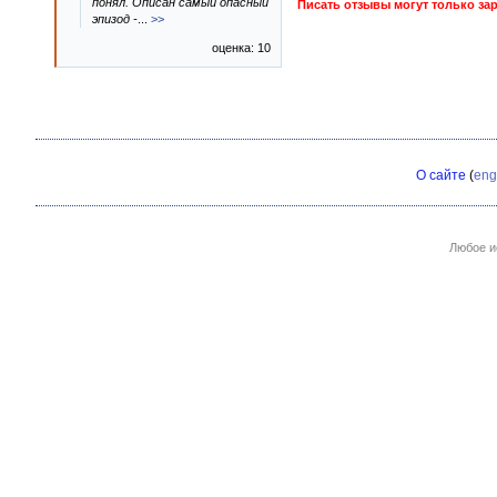
понял. Описан самый опасный
Писать отзывы могут только за
эпизод -
...
>>
оценка: 10
О сайте
(
eng
Любое и