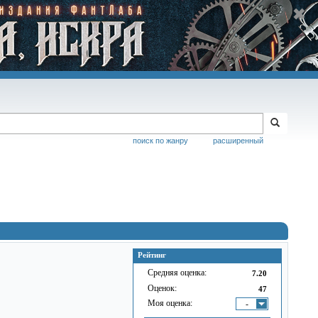
поиск по жанру
расширенный
Рейтинг
Средняя оценка:
7.20
Оценок:
47
Моя оценка:
-