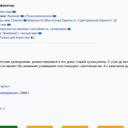
ификатор:
Мистика
тики:
Военное
|
Психологическое
аш мир (Земля)
(
Европа
(
Восточная Европа
|
Центральная Европа
)
)
0 век
верхъестественные способности, супергерои
а:
Линейный с экскурсами
Только для взрослых
ветским разведчикам, разместившимся в его доме старый кузнец-венгр. С утра до ве
е оставляет без внимания ухаживания «постояльцев», кокетничая им. А с капитаном д
 жуть»
 неведомым»
, 2004 г.
-е
(2)