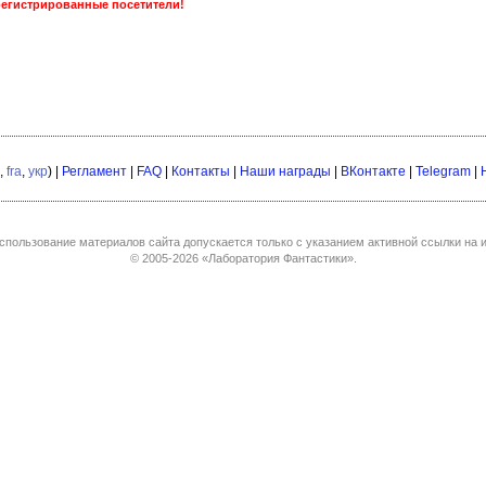
регистрированные посетители!
,
fra
,
укр
) |
Регламент
|
FAQ
|
Контакты
|
Наши награды
|
ВКонтакте
|
Telegram
|
спользование материалов сайта допускается только с указанием активной ссылки на и
© 2005-2026
«Лаборатория Фантастики»
.