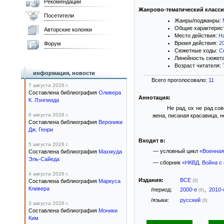
Рекомендации
Жанрово-тематический класс
Посетители
Жанры/поджанры:
Общие характерис
Авторские колонки
Место действия:
Н
Время действия:
2
Форум
Сюжетные ходы:
С
Линейность сюжет
Возраст читателя:
информация, новости
Всего проголосовало:
11
7 августа 2026 г.
Составлена библиография
Оливера
Аннотация:
К. Лэнгмида
Не рад, ох не рад со
6 августа 2026 г.
жена, писаная красавица, н
Составлена библиография
Вероники
Дж. Генри
Входит в:
5 августа 2026 г.
— условный цикл
«Военная
Составлена библиография
Махмуда
Эль-Сайеда
— сборник
«НКВД. Война с
4 августа 2026 г.
Издания:
ВСЕ
Составлена библиография
Маркуса
(8)
Кливера
/период:
2000-е
,
2010
(6)
/языки:
русский
(8)
3 августа 2026 г.
Составлена библиография
Моники
Ким