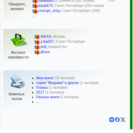
(36)
Newalex77
,
Обнинск
(200, новая)
Продают,
karpik75
,
Санкт-Петербург
(250 новая)
меняют
orange_zmiy
,
Санкт-Петербург
(200)
...
NikAS
,
Москва
Lika007
,
Санкт-Петербург
lirik
,
Кривой Рог
Bizon
Желают
приобрести
Мои книги
(19 человек)
серия "Ведьмак" и другие
(1 человек)
Планы
(1 человек)
2017
(1 человек)
Книжные
Разные книги
(1 человек)
полки
...