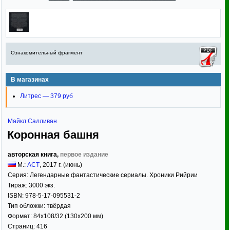
Ознакомительный фрагмент
В магазинах
Литрес — 379 руб
Майкл Салливан
Коронная башня
авторская книга,
первое издание
М.:
АСТ
,
2017
г. (июнь)
Серия:
Легендарные фантастические сериалы. Хроники Рийрии
Тираж:
3000 экз.
ISBN:
978-5-17-095531-2
Тип обложки:
твёрдая
Формат:
84x108/32
(130x200 мм)
Страниц:
416