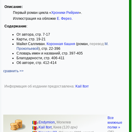
Описание:
Первый роман цикла «
Хроники Рийрии
».
Иллюстрация на обложке
Е. Ферез
.
Содержание
:
От автора, стр. 7-17
Карты, стр. 19-21
Майкл Салливан.
Коронная башня
(роман,
перевод
М.
Прокопьевой
), стр. 22-396
Словарь имен и названий, стр. 397-405
Благодарности, стр. 406-411
Об авторе, стр. 412-414
сравнить >>
Информация об издании предоставлена:
Kail Itorr
Все
Endymion
,
Могилев
книжные
полки »
Kail Itorr
,
Киев
(120 грн)