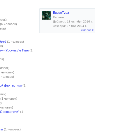
EugenTypa
Харьков
овек)
Добавил: 18 октября 2016 г.
(6 человек)
Заходил: 27 мая 2024 г.
ека)
к полке >
Weird
(1 человек)
к)
» - Урсула Ле Гуин
(1
ек)
еловек)
1 человек)
1 человек)
ой фантастики
(1
овек)
(1 человек)
к)
 человек)
-Основатели"
(1
ли
(1 человек)