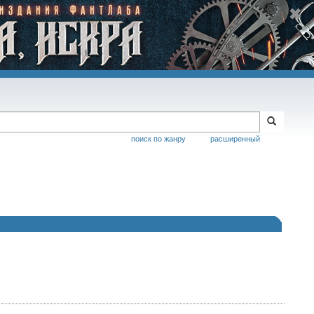
поиск по жанру
расширенный