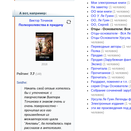
Мои электронные книги
(1
На заметку
(1 человек)
ОО мои книги
(1 человек)
А вот, например:
ОО У. Ле Гуинн
(1 человек
ОО, Ле Гуин
(1 человек)
Виктор Точинов
ОО, Сергей.
(1 человек)
Полкоролевства в придачу
Отцы - Основатели: Вся
Отцы-основатели - Вся Ле
Отцы-Основатели Урсула 
человек)
Переводные авторы
(1 че
Полка
(1 человек)
Продаю
(1 человек)
Продаю (Зарубежная фант
Эксмо)
(1 человек)
2018
Прочитала
(1 человек)
Прочитанное
(1 человек)
Рейтинг:
7.7
(148)
Прочитать
(1 человек)
Раздарил, поменял и т.п.
(
Seidhe
:
серия Отцы Основатели
(
Начать свой отзыв хотелось
Собрание сочинений зару
бы с уточнения: с
человек)
творчеством Виктора
Урсула Ле Гуин Легенды ф
Точинова я знаком очень и
Электронные издания
(1 ч
очень поверхностно -
эти же произведения под 
прочитал все его
человек)
произведения из
межавторского цикла
"Анклавы", да попадалась пара
рассказов в антологиях.