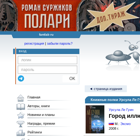
fantlab ru
регистрация
|
забыли пароль?
вход
OK
◄ страница издания
Главная
Книжные полки Урсула Ле Г
Авторы, книги
Урсула Ле Гуин
Новинки и планы
Город илл
Награды, премии
М.:
Эксмо
2008 г.
Рейтинги