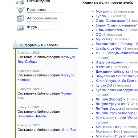
Рекомендации
Книжные полки посетителей:
Посетители
Мои книги
(33 человека)
Куплю
(13 человек)
Авторские колонки
Отцы-Основатели
(11 чел
Серия "Отцы-основатели"
Форум
Отцы основатели
(4 челов
ОО
(2 человека)
MyBooks
(1 человек)
Science fiction · Fantasy · 
информация, новости
Ursula K. Le Guin
(1 челове
5 августа 2026 г.
«О-О: Легенды фантастики
Составлена библиография
Махмуда
человек)
Эль-Сайеда
В другом издании
(1 челов
В планах
(1 человек)
4 августа 2026 г.
Домашняя библиотка
(1 ч
Составлена библиография
Маркуса
Зарубежная фантастика
(
Кливера
Книги Урсулы К. Ле Гуин
(
Куплю ОО
(1 человек)
3 августа 2026 г.
Куплю. Классика зарубежн
Составлена библиография
Моники
человек)
Ким
Ле Гуин (Крёбер) У.
(1 чел
Ле Гуин Урсула с/с "ОО" +
2 августа 2026 г.
Ле Гуин, Урсула
(1 челове
Составлена библиография
Ле Гуин, Урсула Крёбер
(1
Вайшнави Патель
Мои книги из серии "Отцы
человек)
1 августа 2026 г.
Мои книги. ОО
(1 человек)
Составлена библиография
Шэнь Тао
Мои книги. ФФ
(1 человек)
Мои книги: Отцы основате