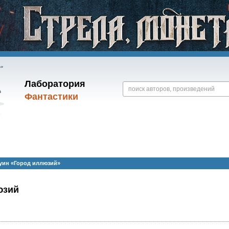
Лаборатория
Фантастики
уин «Город иллюзий»
юзий