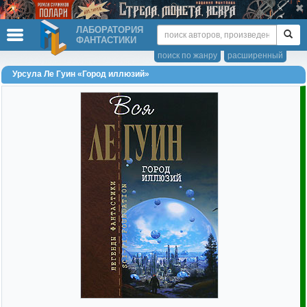
ЛАБОРАТОРИЯ
ФАНТАСТИКИ
поиск по жанру
расширенный
Урсула Ле Гуин «Город иллюзий»