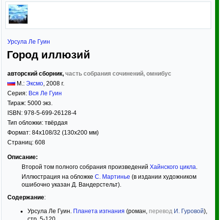
Урсула Ле Гуин
Город иллюзий
авторский сборник,
часть собрания сочинений, омнибус
М.:
Эксмо
,
2008
г.
Серия:
Вся Ле Гуин
Тираж:
5000 экз.
ISBN:
978-5-699-26128-4
Тип обложки:
твёрдая
Формат:
84x108/32
(130x200 мм)
Страниц:
608
Описание:
Второй том полного собрания произведений
Хайнского цикла
.
Иллюстрация на обложке
С. Мартинье
(в издании художником
ошибочно указан Д. Вандерстельт).
Содержание
:
Урсула Ле Гуин.
Планета изгнания
(роман,
перевод
И. Гуровой
),
стр. 5-120