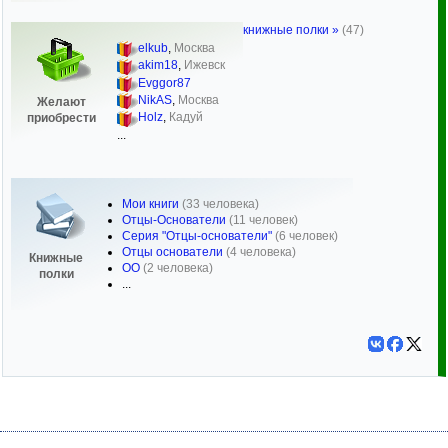
книжные полки »
(47)
elkub
,
Москва
akim18
,
Ижевск
Evggor87
NikAS
,
Москва
Желают
Holz
,
Кадуй
приобрести
...
Мои книги
(33 человека)
Отцы-Основатели
(11 человек)
Серия "Отцы-основатели"
(6 человек)
Отцы основатели
(4 человека)
Книжные
ОО
(2 человека)
полки
...