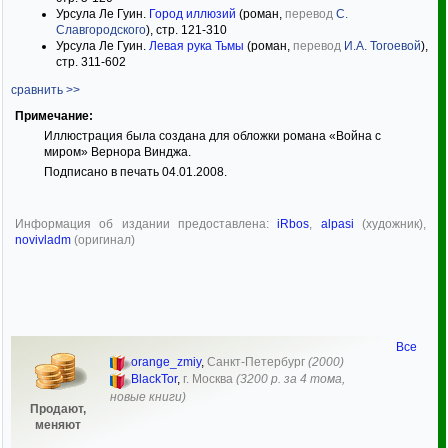
Урсула Ле Гуин.
Город иллюзий
(роман,
перевод
С.
Славгородского
), стр. 121-310
Урсула Ле Гуин.
Левая рука Тьмы
(роман,
перевод
И.А. Тогоевой
),
стр. 311-602
сравнить >>
Примечание:
Иллюстрация была создана для обложки романа «Война с
миром» Вернора Винджа.
Подписано в печать 04.01.2008.
Информация об издании предоставлена:
iRbos
,
alpasi
(художник),
novivladm
(оригинал)
Все
orange_zmiy
,
Санкт-Петербург
(2000)
BlackTor
,
г. Москва
(3200 р. за 4 тома,
новые книги)
Продают,
меняют