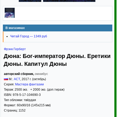
В магазинах
Читай Город — 1349 руб
Фрэнк Герберт
Дюна: Бог-император Дюны. Еретики
Дюны. Капитул Дюны
авторский сборник,
омнибус
М.:
АСТ
,
2017
г. (октябрь)
Серия:
Мастера фантазии
Тираж:
2500 экз. + 2000 экз. (доп.тираж)
ISBN:
978-5-17-104690-3
Тип обложки:
твёрдая
Формат:
60x90/16
(145x215 мм)
Страниц:
1152