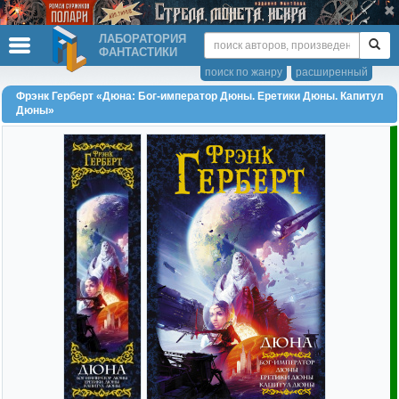
ЛАБОРАТОРИЯ
ФАНТАСТИКИ
поиск по жанру
расширенный
Фрэнк Герберт «Дюна: Бог-император Дюны. Еретики Дюны. Капитул
Дюны»