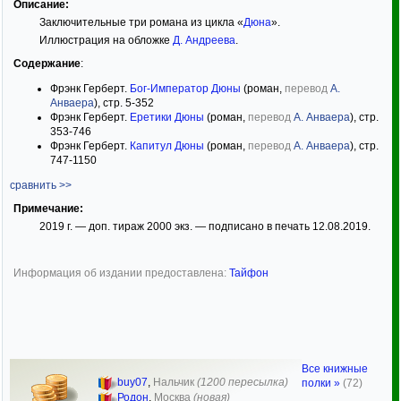
Описание:
Заключительные три романа из цикла «
Дюна
».
Иллюстрация на обложке
Д. Андреева
.
Содержание
:
Фрэнк Герберт.
Бог-Император Дюны
(роман,
перевод
А.
Анваера
), стр. 5-352
Фрэнк Герберт.
Еретики Дюны
(роман,
перевод
А. Анваера
), стр.
353-746
Фрэнк Герберт.
Капитул Дюны
(роман,
перевод
А. Анваера
), стр.
747-1150
сравнить >>
Примечание:
2019 г. — доп. тираж 2000 экз. — подписано в печать 12.08.2019.
Информация об издании предоставлена:
Тайфон
Все книжные
buy07
,
Нальчик
(1200 пересылка)
полки »
(72)
Родон
,
Москва
(новая)