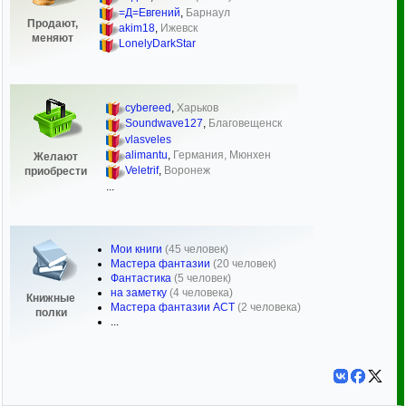
=Д=Евгений
,
Барнаул
Продают,
akim18
,
Ижевск
меняют
LonelyDarkStar
cybereed
,
Харьков
Soundwave127
,
Благовещенск
vlasveles
alimantu
,
Германия, Мюнхен
Желают
Veletrif
,
Воронеж
приобрести
...
Мои книги
(45 человек)
Мастера фантазии
(20 человек)
Фантастика
(5 человек)
на заметку
(4 человека)
Книжные
Мастера фантазии АСТ
(2 человека)
полки
...