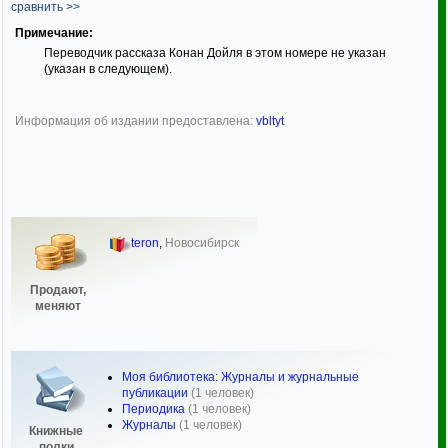
сравнить >>
Примечание:
Переводчик рассказа Конан Дойля в этом номере не указан
(указан в следующем).
Информация об издании предоставлена:
vbltyt
teron
,
Новосибирск
Продают,
меняют
Моя библиотека: Журналы и журнальные
публикации
(1 человек)
Периодика
(1 человек)
Журналы
(1 человек)
Книжные
полки