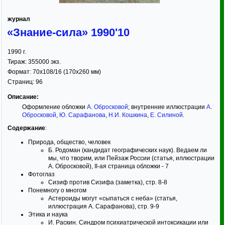
журнал
«Знание-сила» 1990'10
1990
г.
Тираж:
355000 экз.
Формат:
70x108/16
(170x260 мм)
Страниц:
96
Описание:
Оформление обложки
А. Обросковой
; внутренние иллюстрации
А.
Обросковой
,
Ю. Сарафанова
,
Н.И. Кошкина
,
Е. Силиной
.
Содержание
:
Природа, общество, человек
Б. Родоман (кандидат географических наук). Ведаем ли
мы, что творим, или Пейзаж России (статья, иллюстрации
А. Обросковой), II-ая страница обложки - 7
Фотоглаз
Сизиф против Сизифа (заметка), стр. 8-8
Понемногу о многом
Астероиды могут «сыпаться с неба» (статья,
иллюстрация А. Сарафанова), стр. 9-9
Этика и наука
И. Раскин. Синдром психиатрической интоксикации или