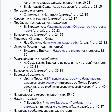
как опасно задумываться... (статья), стр. 10-13
В. Молодый. С диагнозом согласен (статья), стр. 13-15
Понемногу о многом
От полюса - к Ирландии (заметка), стр. 15-15
Курьер науки и техники (заметки), стр. 16-17
Проблема: исследования и раздумья
В. Барашенков.
Машина времени (От ракет до «кротовых
нор»)
(статья), стр. 19-23
Во всем мире (заметки), стр. 24-25
Гипотезы «Знание — Сила»
Лев Юдасин.
Не исключая катастроф...
(статья), стр. 26-32
История России — единая логика?
Владимир Бибихин.
Наше место в мире
(статья), стр. 32-
36
Размышления у книжной полки
А. Сокольская. Еще одна из подлинных историй (статья),
стр. 37-38
Во всем мире (заметки), стр. 39-39
Беседы об экономике
Ирина Прусс.
НЭП: кризисы, которых не было (взгляд
американского ученого)
(интервью со Полом Грегори
специалистом в области экономической истории), стр. 40-
44, 85
Читательская лотерея (статья), стр. 45-45
Наши интервью
Г. Вершубский.
Артем Тарасов: «Прибыль — не
самоцель»
(интервью с Артемом Тарасовым), стр. 46-47
Читатель сообщает, спрашивает, спорит