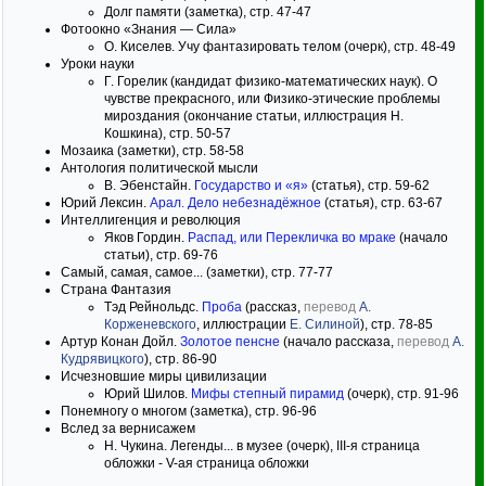
Долг памяти (заметка), стр. 47-47
Фотоокно «Знания — Сила»
О. Киселев. Учу фантазировать телом (очерк), стр. 48-49
Уроки науки
Г. Горелик (кандидат физико-математических наук). О
чувстве прекрасного, или Физико-этические проблемы
мироздания (окончание статьи, иллюстрация Н.
Кошкина), стр. 50-57
Мозаика (заметки), стр. 58-58
Антология политической мысли
В. Эбенстайн.
Государство и «я»
(статья), стр. 59-62
Юрий Лексин.
Арал. Дело небезнадёжное
(статья), стр. 63-67
Интеллигенция и революция
Яков Гордин.
Распад, или Перекличка во мраке
(начало
статьи), стр. 69-76
Самый, самая, самое... (заметки), стр. 77-77
Страна Фантазия
Тэд Рейнольдс.
Проба
(рассказ,
перевод
А.
Корженевского
, иллюстрации
Е. Силиной
), стр. 78-85
Артур Конан Дойл.
Золотое пенсне
(начало рассказа,
перевод
А.
Кудрявицкого
), стр. 86-90
Исчезновшие миры цивилизации
Юрий Шилов.
Мифы степный пирамид
(очерк), стр. 91-96
Понемногу о многом (заметка), стр. 96-96
Вслед за вернисажем
Н. Чукина. Легенды... в музее (очерк), III-я страница
обложки - V-ая страница обложки