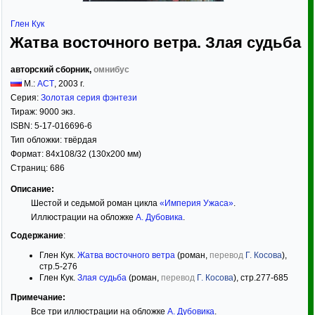
Глен Кук
Жатва восточного ветра. Злая судьба
авторский сборник,
омнибус
М.:
АСТ
,
2003
г.
Серия:
Золотая серия фэнтези
Тираж:
9000 экз.
ISBN:
5-17-016696-6
Тип обложки:
твёрдая
Формат:
84x108/32
(130x200 мм)
Страниц:
686
Описание:
Шестой и седьмой роман цикла
«Империя Ужаса»
.
Иллюстрации на обложке
А. Дубовика
.
Содержание
:
Глен Кук.
Жатва восточного ветра
(роман,
перевод
Г. Косова
),
стр.5-276
Глен Кук.
Злая судьба
(роман,
перевод
Г. Косова
), стр.277-685
Примечание:
Все три иллюстрации на обложке
А. Дубовика
.