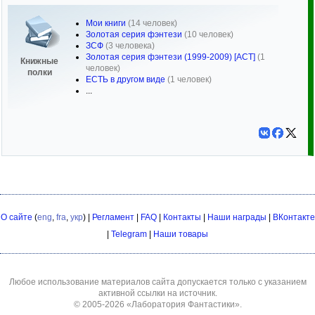
Мои книги
(14 человек)
Золотая серия фэнтези
(10 человек)
ЗСФ
(3 человека)
Золотая серия фэнтези (1999-2009) [АСТ]
(1
Книжные
человек)
полки
ЕСТЬ в другом виде
(1 человек)
...
О сайте
(
eng
,
fra
,
укр
) |
Регламент
|
FAQ
|
Контакты
|
Наши награды
|
ВКонтакте
|
Telegram
|
Наши товары
Любое использование материалов сайта допускается только с указанием
активной ссылки на источник.
© 2005-2026
«Лаборатория Фантастики»
.