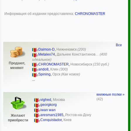
Информация об издании предоставлена:
CHRONOMASTER
Все
Daimon-D
,
Нижнекамск
(200)
Metalex74
,
Дальнее Константинов…
(400
идеальное)
Продают,
CHRONOMASTER
,
Новосибирск
(150 руб.)
меняют
ando8
,
Клин
(300)
Spining
,
Орск
(Как новое)
...
книжные полки »
(42)
vighed
,
Москва
georgkorg
iwan wan
aresmars1985
,
Ростов-на-Дону
Желают
Conquistador
,
Киев
приобрести