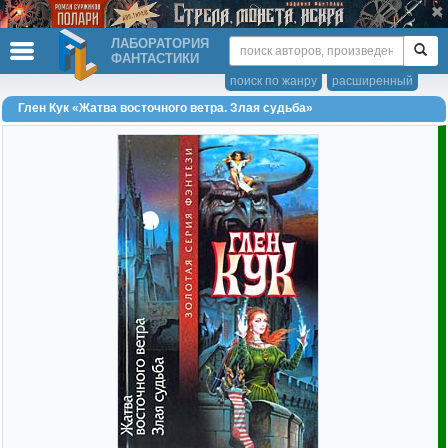
ЛАБОРАТОРИЯ
ФАНТАСТИКИ
поиск по жанру
расширенный
Глен Кук «Жатва восточного ветра. Злая судьба»