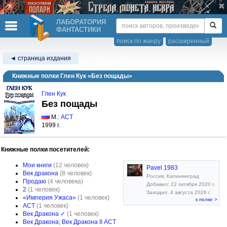
ЛАБОРАТОРИЯ
ФАНТАСТИКИ
поиск по жанру
расширенный
◄ страница издания
Книжные полки Глен Кук «Без пощады»
Глен Кук
Без пощады
М.:
АСТ
1999 г.
Книжные полки посетителей:
Мои книги
(12 человек)
Pavel 1983
Век дракона
(8 человек)
Россия, Калининград
Продаю
(4 человека)
Добавил: 22 октября 2020 г.
2
(1 человек)
Заходил: 4 августа 2026 г.
«Империя Ужаса»
(1 человек)
к полке >
АСТ
(1 человек)
Век Дракона ✓
(1 человек)
Век Дракона; Век Дракона II АСТ