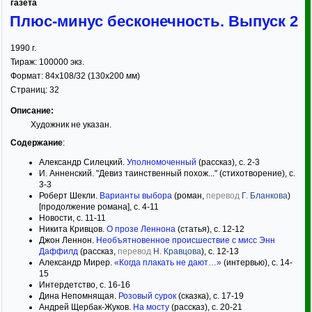
газета
Плюс-минус бесконечность. Выпуск 2
1990
г.
Тираж:
100000 экз.
Формат:
84x108/32
(130x200 мм)
Страниц:
32
Описание:
Художник не указан.
Содержание
:
Александр Силецкий.
Уполномоченный
(рассказ), с. 2-3
И. Анненский. "Девиз таинственный похож..." (стихотворение), с.
3-3
Роберт Шекли.
Варианты выбора
(роман,
перевод
Г. Бланкова
)
[продолжение романа], с. 4-11
Новости, с. 11-11
Никита Кривцов.
О прозе Леннона
(статья), с. 12-12
Джон Леннон.
Необъятновенное происшествие с мисс Энн
Даффилд
(рассказ,
перевод
Н. Кравцова
), с. 12-13
Александр Мирер.
«Когда плакать не дают…»
(интервью), с. 14-
15
Интердетство, с. 16-16
Дина Непомнящая.
Розовый сурок
(сказка), с. 17-19
Андрей Щербак-Жуков.
На мосту
(рассказ), с. 20-21