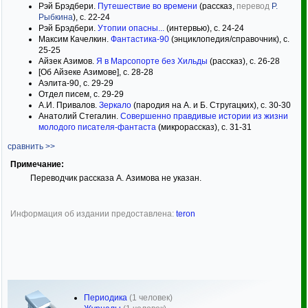
Рэй Брэдбери.
Путешествие во времени
(рассказ,
перевод
Р.
Рыбкина
), с. 22-24
Рэй Брэдбери.
Утопии опасны...
(интервью), с. 24-24
Максим Качелкин.
Фантастика-90
(энциклопедия/справочник), с.
25-25
Айзек Азимов.
Я в Марсопорте без Хильды
(рассказ), с. 26-28
[Об Айзеке Азимове], с. 28-28
Аэлита-90, с. 29-29
Отдел писем, с. 29-29
А.И. Привалов.
Зеркало
(пародия на А. и Б. Стругацких), с. 30-30
Анатолий Стегалин.
Совершенно правдивые истории из жизни
молодого писателя-фантаста
(микрорассказ), с. 31-31
сравнить >>
Примечание:
Переводчик рассказа А. Азимова не указан.
Информация об издании предоставлена:
teron
Периодика
(1 человек)