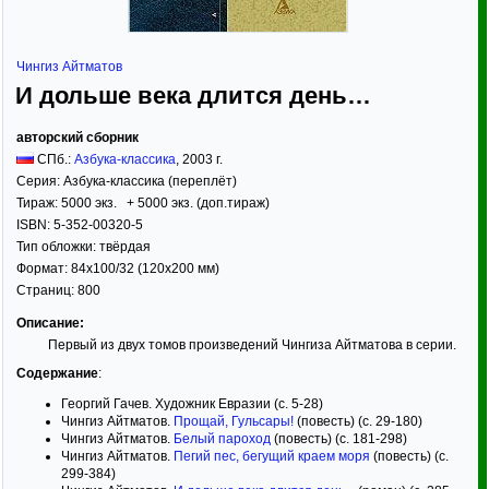
Чингиз Айтматов
И дольше века длится день…
авторский сборник
СПб.:
Азбука-классика
,
2003
г.
Серия:
Азбука-классика (переплёт)
Тираж:
5000 экз. + 5000 экз. (доп.тираж)
ISBN:
5-352-00320-5
Тип обложки:
твёрдая
Формат:
84x100/32
(120x200 мм)
Страниц:
800
Описание:
Первый из двух томов произведений Чингиза Айтматова в серии.
Содержание
:
Георгий Гачев. Художник Евразии (с. 5-28)
Чингиз Айтматов.
Прощай, Гульсары!
(повесть) (с. 29-180)
Чингиз Айтматов.
Белый пароход
(повесть) (с. 181-298)
Чингиз Айтматов.
Пегий пес, бегущий краем моря
(повесть) (с.
299-384)