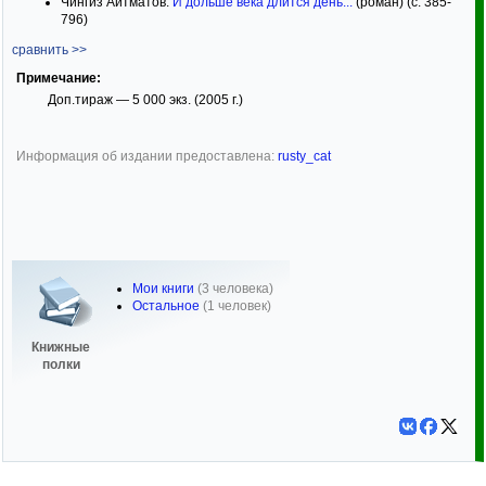
Чингиз Айтматов.
И дольше века длится день...
(роман) (с. 385-
796)
сравнить >>
Примечание:
Доп.тираж — 5 000 экз. (2005 г.)
Информация об издании предоставлена:
rusty_cat
Мои книги
(3 человека)
Остальное
(1 человек)
Книжные
полки