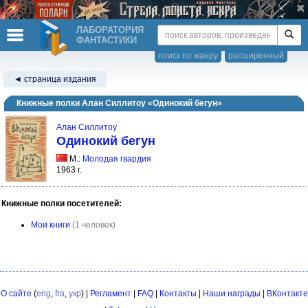
ЛАБОРАТОРИЯ
ФАНТАСТИКИ
поиск по жанру
расширенный
◄ страница издания
Книжные полки Алан Силлитоу «Одинокий бегун»
Алан Силлитоу
Одинокий бегун
М.:
Молодая гвардия
1963 г.
Книжные полки посетителей:
Мои книги
(1 человек)
О сайте
(
eng
,
fra
,
укр
) |
Регламент
|
FAQ
|
Контакты
|
Наши награды
|
ВКонтакте