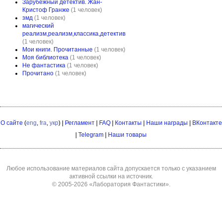
Зарубежный детектив. Жан-
Кристоф Гранже
(1 человек)
змд
(1 человек)
магический
реализм,реализм,классика,детектив
(1 человек)
Мои книги. Прочитанные
(1 человек)
Моя библиотека
(1 человек)
Не фантастика
(1 человек)
Прочитано
(1 человек)
О сайте
(
eng
,
fra
,
укр
) |
Регламент
|
FAQ
|
Контакты
|
Наши награды
|
ВКонтакте
|
Telegram
|
Наши товары
Любое использование материалов сайта допускается только с указанием
активной ссылки на источник.
© 2005-2026
«Лаборатория Фантастики»
.