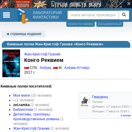
ЛАБОРАТОРИЯ
ФАНТАСТИКИ
поиск по жанру
расширенный
◄ страница издания
Книжные полки Жан-Кристоф Гранже «Конго Реквием»
Жан-Кристоф Гранже
Конго Реквием
СПб.:
Азбука
,
М.:
Азбука-Аттикус
2017 г.
Книжные полки посетителей:
Мои книги
(10 человек)
Гвардеец
-
(1 человек)
Таллин
zel.ramka
(1 человек)
Добавил: 17 апреля 2023 г.
Библиотека
(1 человек)
Заходил: 7 августа 2026 г.
Детективы, триллеры,
к полке
производственные романы
(1
человек)
Жан-Кристоф Гранже
(1 человек)