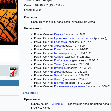
Тип обложки:
твёрдая
Формат:
84x108/32
(130x200 мм)
Страниц:
320
Описание:
Сборник отдельных рассказов. Художник не указан.
Содержание
:
Роман Сенчин.
К мужу
(рассказ), с. 5-21
Роман Сенчин.
Пусть этот вечер не останется
(рассказ), с.
Роман Сенчин.
Проблема
(рассказ), с. 41-47
Роман Сенчин.
Зима
(рассказ), с. 48-90
Роман Сенчин.
Проект
(рассказ), с. 91-150
Роман Сенчин.
Мелочи
(рассказ), с. 151-182
Роман Сенчин.
Сугроб
(рассказ), с. 183-211
Роман Сенчин.
Проба чувств
(рассказ), с. 212-216
Роман Сенчин.
У окна
(рассказ), с. 217-231
Роман Сенчин.
Ветрянка
(рассказ), с. 232-241
Роман Сенчин.
Дима
(рассказ), с. 242-248
Роман Сенчин.
Чужой
(рассказ), с. 249-265
Роман Сенчин.
Жилка
(рассказ), с. 266-275
Роман Сенчин.
Шайтан
(рассказ), с. 276-299
Роман Сенчин.
Постоянное напряжение
(рассказ), с. 300-31
сравнить >>
Примечание:
Оформление
Е. Анисиной
. В коллаже на обложке использованы 
Fred Ho, Kano07.