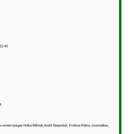
 22-40
4
иллюстрации Hoika Mikhail, Andrii Stepeniuk, Frolova Polina, musmellow,