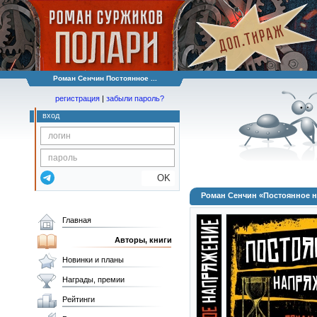
Роман Сенчин Постоянное ...
регистрация
|
забыли пароль?
вход
OK
Роман Сенчин «Постоянное 
Главная
Авторы, книги
Новинки и планы
Награды, премии
Рейтинги