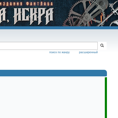
поиск по жанру
расширенный