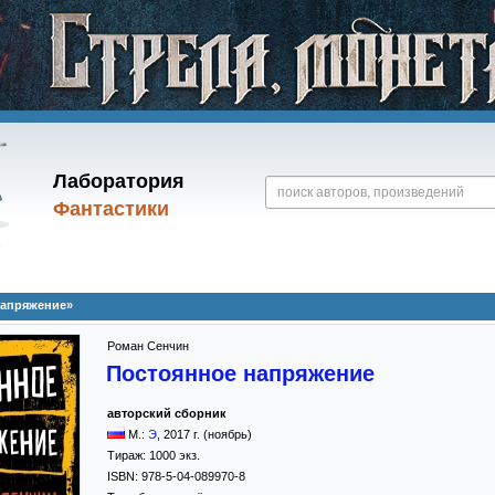
Лаборатория
Фантастики
напряжение»
Роман Сенчин
Постоянное напряжение
авторский сборник
М.:
Э
,
2017
г. (ноябрь)
Тираж:
1000 экз.
ISBN:
978-5-04-089970-8