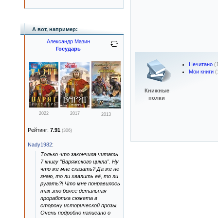
А вот, например:
Александр Мазин
Государь
Нечитано
(
Мои книги
(
Книжные
полки
2022
2017
2013
Рейтинг:
7.91
(306)
Nady1982
:
Только что закончила читать
7 книгу "Варяжского цикла". Ну
что же мне сказать? Да же не
знаю, то ли хвалить её, то ли
ругать?! Что мне понравилось
так это более детальная
проработка сюжета в
сторону исторической прозы.
Очень подробно написано о