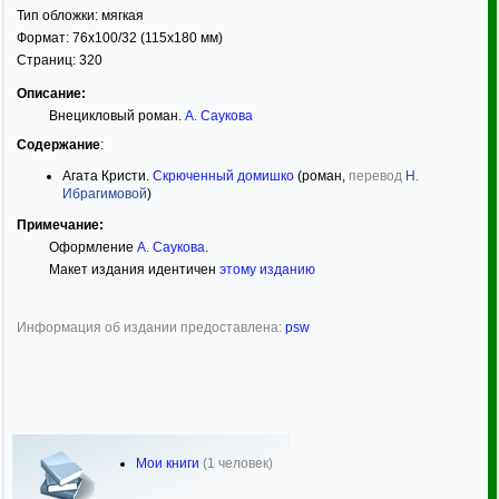
Тип обложки:
мягкая
Формат:
76x100/32
(115x180 мм)
Страниц:
320
Описание:
Внецикловый роман.
А. Саукова
Содержание
:
Агата Кристи.
Скрюченный домишко
(роман,
перевод
Н.
Ибрагимовой
)
Примечание:
Оформление
А. Саукова
.
Макет издания идентичен
этому изданию
Информация об издании предоставлена:
psw
Мои книги
(1 человек)