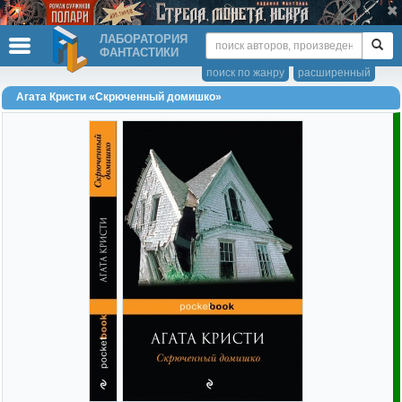
ЛАБОРАТОРИЯ
ФАНТАСТИКИ
поиск по жанру
расширенный
Агата Кристи «Скрюченный домишко»