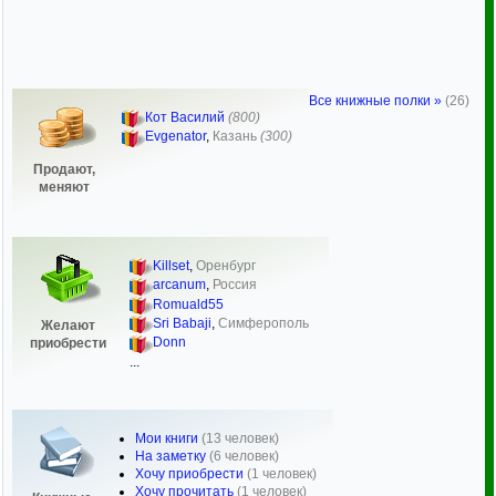
Все книжные полки »
(26)
Кот Василий
(800)
Evgenator
,
Казань
(300)
Продают,
меняют
Killset
,
Оренбург
arcanum
,
Россия
Romuald55
Sri Babaji
,
Симферополь
Желают
Donn
приобрести
...
Мои книги
(13 человек)
На заметку
(6 человек)
Хочу приобрести
(1 человек)
Хочу прочитать
(1 человек)