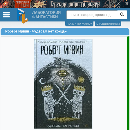
ЛАБОРАТОРИЯ
ФАНТАСТИКИ
поиск по жанру
расширенный
Роберт Ирвин «Чудесам нет конца»