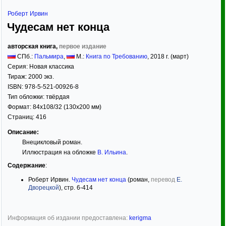
Роберт Ирвин
Чудесам нет конца
авторская книга,
первое издание
СПб.:
Пальмира
,
М.:
Книга по Требованию
,
2018
г. (март)
Серия:
Новая классика
Тираж:
2000 экз.
ISBN:
978-5-521-00926-8
Тип обложки:
твёрдая
Формат:
84x108/32
(130x200 мм)
Страниц:
416
Описание:
Внецикловый роман.
Иллюстрация на обложке
В. Ильина
.
Содержание
:
Роберт Ирвин.
Чудесам нет конца
(роман,
перевод
Е.
Дворецкой
), стр. 6-414
Информация об издании предоставлена:
kerigma