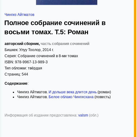
Чингиз Айтматов
Полное собрание сочинений в
восьми томах. Т.5: Роман
авторский сборник,
часть собрания сочинений
Бишкек: Улуу Тоолор
,
2014
г.
Серия:
Собрание сочинений в 8-ми томах
ISBN:
978-9967-13-989-3
Тип обложки:
твёрдая
Страниц:
544
Содержание
:
Чингиз Айтматов.
И дольше века длится день
(роман)
Чингиз Айтматов.
Белое облако Чингисхана
(повесть)
Информация об издании предоставлена:
valsm
(обл.)