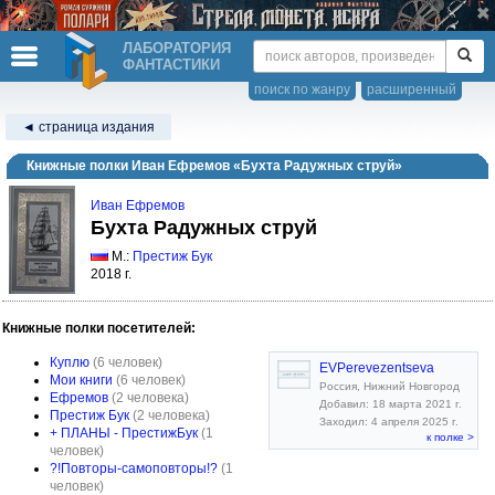
ЛАБОРАТОРИЯ
ФАНТАСТИКИ
поиск по жанру
расширенный
◄ страница издания
Книжные полки Иван Ефремов «Бухта Радужных струй»
Иван Ефремов
Бухта Радужных струй
М.:
Престиж Бук
2018 г.
Книжные полки посетителей:
Куплю
(6 человек)
EVPerevezentseva
Мои книги
(6 человек)
Россия, Нижний Новгород
Ефремов
(2 человека)
Добавил: 18 марта 2021 г.
Престиж Бук
(2 человека)
Заходил: 4 апреля 2025 г.
+ ПЛАНЫ - ПрестижБук
(1
к полке >
человек)
?!Повторы-самоповторы!?
(1
человек)