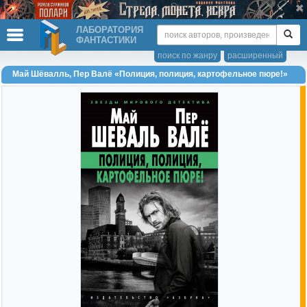
ЛАБОРАТОРИЯ
ФАНТАСТИКИ
поиск по жанру
расширенный
Май Шёвалль, Пер Валё «Полиция, полиция, картофельное пюре!»