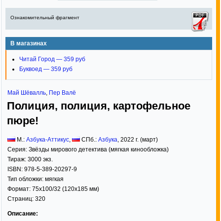
Ознакомительный фрагмент
В магазинах
Читай Город — 359 руб
Буквоед — 359 руб
Май Шёвалль
,
Пер Валё
Полиция, полиция, картофельное
пюре!
М.:
Азбука-Аттикус
,
СПб.:
Азбука
,
2022
г. (март)
Серия:
Звёзды мирового детектива (мягкая кинообложка)
Тираж:
3000 экз.
ISBN:
978-5-389-20297-9
Тип обложки:
мягкая
Формат:
75x100/32
(120x185 мм)
Страниц:
320
Описание: