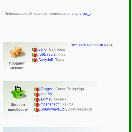
Информация об издании предоставлена:
andrew_b
Все книжные полки »
(34)
varfol
,
Белгород
r56ty78ui9
,
Киев
Davydoff
,
Пермь
Продают,
меняют
Zangezi
,
Санкт-Петербург
kea-66
akim18
,
Ижевск
moshehecht
,
Хайфа
Желают
Soundwave127
,
Благовещенск
приобрести
...