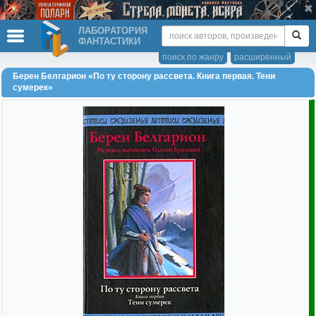
ЛАБОРАТОРИЯ
ФАНТАСТИКИ
поиск по жанру
расширенный
Берен Белгарион «По ту сторону рассвета. Книга первая. Тени
сумерек»