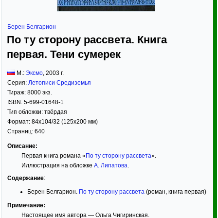
Берен Белгарион
По ту сторону рассвета. Книга
первая. Тени сумерек
М.:
Эксмо
,
2003
г.
Серия:
Летописи Средиземья
Тираж:
8000 экз.
ISBN:
5-699-01648-1
Тип обложки:
твёрдая
Формат:
84x104/32
(125x200 мм)
Страниц:
640
Описание:
Первая книга романа «
По ту сторону рассвета
».
Иллюстрация на обложке
А. Липатова
.
Содержание
:
Берен Белгарион.
По ту сторону рассвета
(роман, книга первая)
Примечание:
Настоящее имя автора — Ольга Чигиринская.