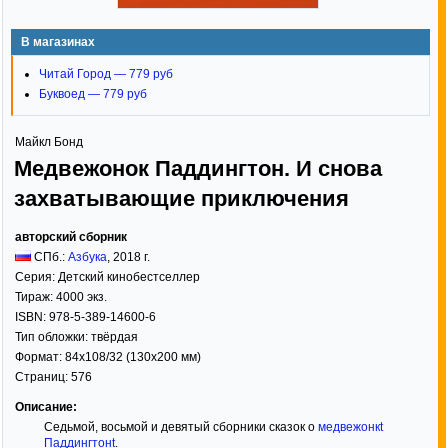
В магазинах
Читай Город — 779 руб
Буквоед — 779 руб
Майкл Бонд
Медвежонок Паддингтон. И снова
захватывающие приключения
авторский сборник
СПб.:
Азбука
,
2018
г.
Серия:
Детский кинобестселлер
Тираж:
4000 экз.
ISBN:
978-5-389-14600-6
Тип обложки:
твёрдая
Формат:
84x108/32
(130x200 мм)
Страниц:
576
Описание:
Седьмой, восьмой и девятый сборники сказок о
медвежонкt
Паддингтонt
.