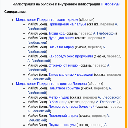
Иллюстрация на обложке и внутренние иллюстрации
П. Фортнум
.
Содержание
:
Медвежонок Паддингтон занят делом
(сборник)
Майкл Бонд.
Привидения на палубе
(сказка,
перевод
А.
Глебовской
)
Майкл Бонд.
Тихий ход
(сказка,
перевод
А. Глебовской
)
Майкл Бонд.
Дурацкая акция
(сказка,
перевод
А.
Глебовской
)
Майкл Бонд.
Визит на биржу
(сказка,
перевод
А.
Глебовской
)
Майкл Бонд.
Как соседу окно прорубили
(сказка,
перевод
А. Глебовской
)
Майкл Бонд.
Стрижки от мишки
(сказка,
перевод
А.
Глебовской
)
Майкл Бонд.
Танец маленьких медведей
(сказка,
перевод
А. Глебовской
)
Медвежонок Паддингтон в центре Лондона
(сборник)
Майкл Бонд.
Памятное событие
(сказка,
перевод
А.
Глебовской
)
Майкл Бонд.
Меткий удар
(сказка,
перевод
А. Глебовской
)
Майкл Бонд.
В больнице
(сказка,
перевод
А. Глебовской
)
Майкл Бонд.
Лекарство от всех болезней
(сказка,
перевод
А. Глебовской
)
Майкл Бонд.
Последний штрих
(сказка,
перевод
А.
Глебовской
)
Майкл Бонд.
Подал — получи
(сказка,
перевод
А.