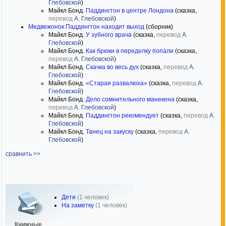
Глебовской
)
Майкл Бонд.
Паддингтон в центре Лондона
(сказка,
перевод
А. Глебовской
)
Медвежонок Паддингтон находит выход
(сборник)
Майкл Бонд.
У зубного врача
(сказка,
перевод
А.
Глебовской
)
Майкл Бонд.
Как брюки в переделку попали
(сказка,
перевод
А. Глебовской
)
Майкл Бонд.
Скачка во весь дух
(сказка,
перевод
А.
Глебовской
)
Майкл Бонд.
«Старая развалюха»
(сказка,
перевод
А.
Глебовской
)
Майкл Бонд.
Дело сомнительного манекена
(сказка,
перевод
А. Глебовской
)
Майкл Бонд.
Паддингтон рекомендует
(сказка,
перевод
А.
Глебовской
)
Майкл Бонд.
Танец на закуску
(сказка,
перевод
А.
Глебовской
)
сравнить >>
Дети
(1 человек)
На заметку
(1 человек)
Книжные