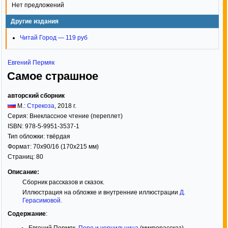
Нет предложений
Другие издания
Читай Город — 119 руб
Евгений Пермяк
Самое страшное
авторский сборник
М.:
Стрекоза
,
2018
г.
Серия:
Внеклассное чтение (переплет)
ISBN:
978-5-9951-3537-1
Тип обложки:
твёрдая
Формат:
70x90/16
(170x215 мм)
Страниц:
80
Описание:
Сборник рассказов и сказок.
Иллюстрация на обложке и внутренние иллюстрации
Д.
Герасимовой
.
Содержание
:
Евгений Пермяк.
Перо и чернильница
(микрорассказ)