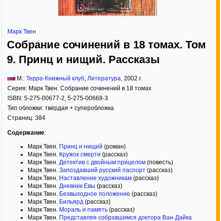
Марк Твен
Собрание сочинений в 18 томах. Том
9. Принц и нищий. Рассказы
М.:
Терра-Книжный клуб
,
Литература
,
2002
г.
Серия:
Марк Твен. Собрание сочинений в 18 томах
ISBN:
5-275-00677-2, 5-275-00668-3
Тип обложки:
твёрдая
+ суперобложка
Страниц:
384
Содержание
:
Марк Твен.
Принц и нищий
(роман)
Марк Твен.
Кружок смерти
(рассказ)
Марк Твен.
Детектив с двойным прицелом
(повесть)
Марк Твен.
Запоздавший русский паспорт
(рассказ)
Марк Твен.
Наставление художникам
(рассказ)
Марк Твен.
Дневник Евы
(рассказ)
Марк Твен.
Безвыходное положение
(рассказ)
Марк Твен.
Бильярд
(рассказ)
Марк Твен.
Мораль и память
(рассказ)
Марк Твен.
Представляя собравшимся доктора Ван-Дайка