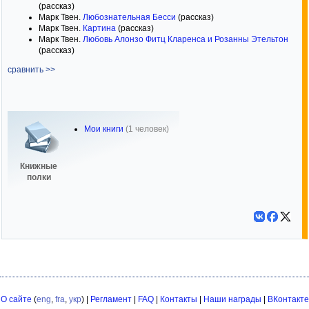
(рассказ)
Марк Твен.
Любознательная Бесси
(рассказ)
Марк Твен.
Картина
(рассказ)
Марк Твен.
Любовь Алонзо Фитц Кларенса и Розанны Этельтон
(рассказ)
сравнить >>
Мои книги
(1 человек)
Книжные
полки
О сайте
(
eng
,
fra
,
укр
) |
Регламент
|
FAQ
|
Контакты
|
Наши награды
|
ВКонтакте