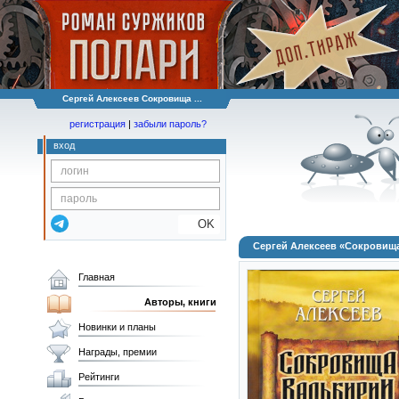
Сергей Алексеев Сокровища ...
регистрация
|
забыли пароль?
вход
OK
Сергей Алексеев «Сокровищ
Главная
Авторы, книги
Новинки и планы
Награды, премии
Рейтинги