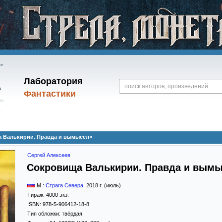
Лаборатория
Фантастики
а Валькирии. Правда и вымысел»
Сергей Алексеев
Сокровища Валькирии. Правда и вым
М.:
Страга Севера
,
2018
г. (июль)
Тираж:
4000 экз.
ISBN:
978-5-906412-18-8
Тип обложки:
твёрдая