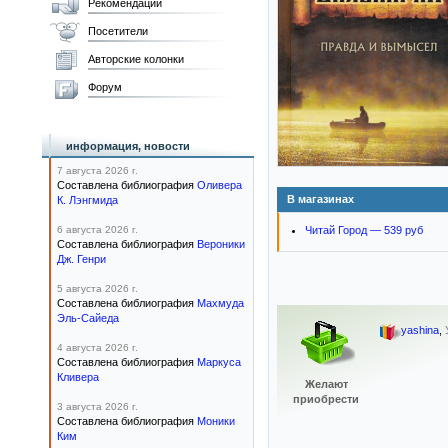
Рекомендации
Посетители
Авторские колонки
Форум
информация, новости
7 августа 2026 г.
Составлена библиография
Оливера
В магазинах
К. Лэнгмида
6 августа 2026 г.
Читай Город — 539 руб
Составлена библиография
Вероники
Дж. Генри
5 августа 2026 г.
Составлена библиография
Махмуда
Эль-Сайеда
yashina
,
4 августа 2026 г.
Составлена библиография
Маркуса
Кливера
Желают
приобрести
3 августа 2026 г.
Составлена библиография
Моники
Ким