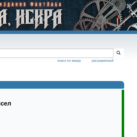
поиск по жанру
расширенный
ысел