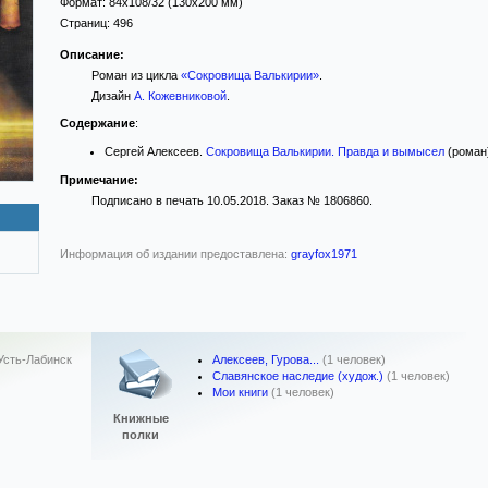
Формат:
84x108/32
(130x200 мм)
Страниц:
496
Описание:
Роман из цикла
«Сокровища Валькирии»
.
Дизайн
А. Кожевниковой
.
Содержание
:
Сергей Алексеев.
Сокровища Валькирии. Правда и вымысел
(роман)
Примечание:
Подписано в печать 10.05.2018. Заказ № 1806860.
Информация об издании предоставлена:
grayfox1971
Алексеев, Гурова...
(1 человек)
Усть-Лабинск
Славянское наследие (худож.)
(1 человек)
Мои книги
(1 человек)
Книжные
полки