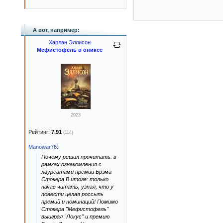
А вот, например:
Харлан Эллисон
Мефистофель в ониксе
2023
Рейтинг:
7.91
(114)
Manowar76
:
Почему решил прочитать: в
рамках ознакомления с
лауреатами премии Брэма
Стокера В итоге: только
начав читать, узнал, что у
повести целая россыпь
премий и номинаций! Помимо
Стокера "Мефистофель"
выиграл "Локус" и премию