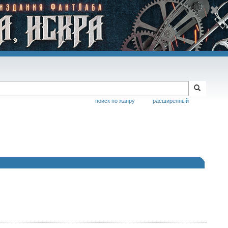
поиск по жанру
расширенный