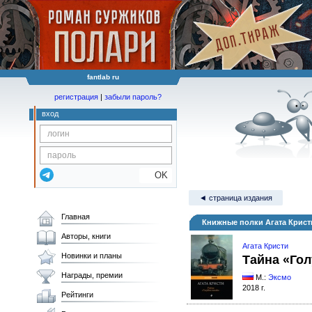
fantlab ru
регистрация
|
забыли пароль?
вход
OK
◄ страница издания
Главная
Книжные полки Агата Крист
Авторы, книги
Агата Кристи
Новинки и планы
Тайна «Гол
Награды, премии
М.:
Эксмо
2018 г.
Рейтинги