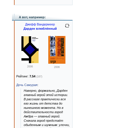
А вот, например:
Джефф Вандермеер
Дарден влюблённый
2006
2006
Рейтинг:
7.54
(167)
Дочь Самурая
:
Наверно, формально, Дарден
главный герой этой истории.
В рассказе практически вся
его жизнь от детства до
нынешнего момента. Но в
действительности город
Амбра — главный герой.
Сначала город предстаёт
обыденным и шумным: улочки,