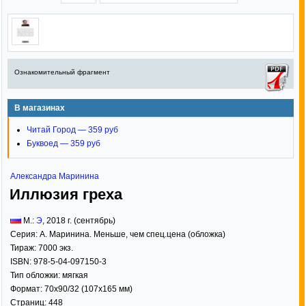
Ознакомительный фрагмент
В магазинах
Читай Город — 359 руб
Буквоед — 359 руб
Александра Маринина
Иллюзия греха
М.:
Э
,
2018
г. (сентябрь)
Серия:
А. Маринина. Меньше, чем спец.цена (обложка)
Тираж:
7000 экз.
ISBN:
978-5-04-097150-3
Тип обложки:
мягкая
Формат:
70x90/32
(107x165 мм)
Страниц:
448