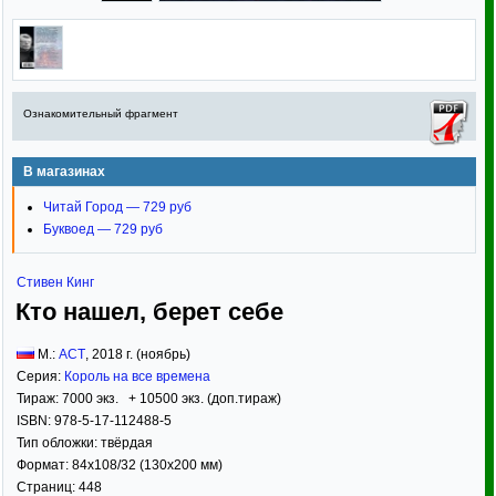
Ознакомительный фрагмент
В магазинах
Читай Город — 729 руб
Буквоед — 729 руб
Стивен Кинг
Кто нашел, берет себе
М.:
АСТ
,
2018
г. (ноябрь)
Серия:
Король на все времена
Тираж:
7000 экз. + 10500 экз. (доп.тираж)
ISBN:
978-5-17-112488-5
Тип обложки:
твёрдая
Формат:
84x108/32
(130x200 мм)
Страниц:
448