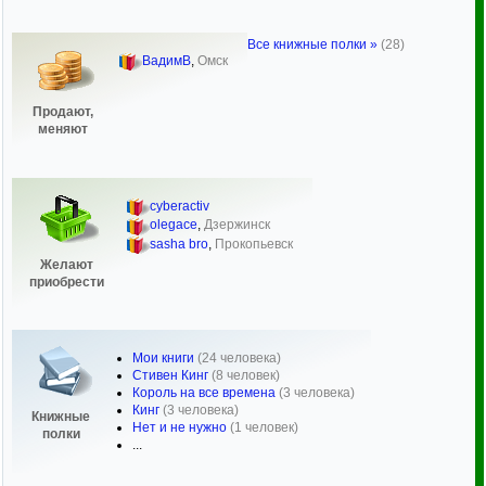
Все книжные полки »
(28)
ВадимВ
,
Омск
Продают,
меняют
cyberactiv
olegace
,
Дзержинск
sasha bro
,
Прокопьевск
Желают
приобрести
Мои книги
(24 человека)
Стивен Кинг
(8 человек)
Король на все времена
(3 человека)
Кинг
(3 человека)
Книжные
Нет и не нужно
(1 человек)
полки
...