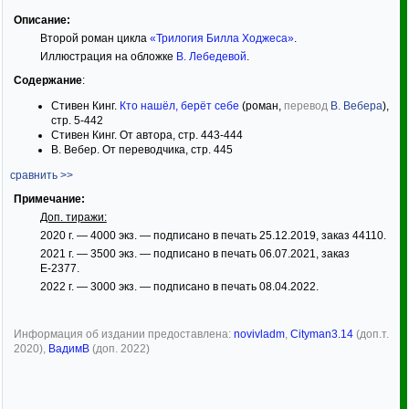
Описание:
Второй роман цикла
«Трилогия Билла Ходжеса»
.
Иллюстрация на обложке
В. Лебедевой
.
Содержание
:
Стивен Кинг.
Кто нашёл, берёт себе
(роман,
перевод
В. Вебера
),
стр. 5-442
Стивен Кинг. От автора, стр. 443-444
В. Вебер. От переводчика, стр. 445
сравнить >>
Примечание:
Доп. тиражи:
2020 г. — 4000 экз. — подписано в печать 25.12.2019, заказ 44110.
2021 г. — 3500 экз. — подписано в печать 06.07.2021, заказ
Е-2377.
2022 г. — 3000 экз. — подписано в печать 08.04.2022.
Информация об издании предоставлена:
novivladm
,
Cityman3.14
(доп.т.
2020),
ВадимВ
(доп. 2022)