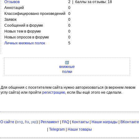
Отзывов
2 | баллы за отзывы: 18
Аннотаций
0
Классифицировано произведений
0
Заявок
0
Сообщений в форуме
0
Новых тем в форуме
0
Новых опросов в форуме
0
Личных книжных полок
5
книжные
полки
Для общения с посетителем сайта нужно авторизоваться (в верхнем левом
углу сайта) или пройти
регистрацию
, если Вы ещё этого не сделали.
О сайте
(
eng
,
fra
,
укр
) |
Регламент
|
FAQ
|
Контакты
|
Наши награды
|
ВКонтакте
|
Telegram
|
Наши товары