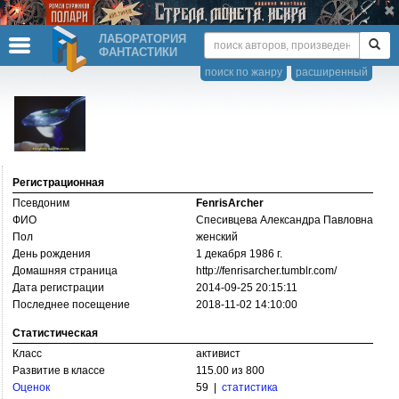
ЛАБОРАТОРИЯ
ФАНТАСТИКИ
поиск по жанру
расширенный
Регистрационная
Псевдоним
FenrisArcher
ФИО
Спесивцева Александра Павловна
Пол
женский
День рождения
1 декабря 1986 г.
Домашняя страница
http://­fenrisarcher.tumblr.com/­
Дата регистрации
2014-09-25 20:15:11
Последнее посещение
2018-11-02 14:10:00
Статистическая
Класс
активист
Развитие в классе
115.00 из 800
Оценок
59 |
статистика