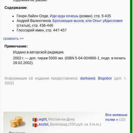
Содержание
:
Генри Лайон Олди.
Иди куда хочешь
(роман). стр. 5-435
Андрей Валентинов.
Бросающие вызов, или Опыт уйдисловия
(статья), стр. 436-446
Глоссарий имен, стр. 447-457
сравнить >>
Примечание:
Издано в авторской редакции.
2002 г. — доп. тираж 5000 экз. (ISBN 5-04-004866-1, подп. в печать
28.02.2002).
Информация об издании предоставлена:
darkseed
,
Bogobor
(доп. т.
2002)
Все книжные
wght
,
Ростов-на-Дону
полки »
(10)
koztol
,
Волгоград
(550 руб. за 3 т.т.)