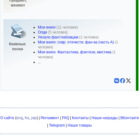
Продают,
меняют
Мои книги
(11 человек)
Олди
(5 человек)
Уехало фантлабовцам
(1 человек)
Мои книги: совр. отечеств. фан-ка (часть А)
(1
Книжные
человек)
полки
Мои книги. Фантастика, фэнтези, мистика
(1
человек)
...
О сайте
(
eng
,
fra
,
укр
) |
Регламент
|
FAQ
|
Контакты
|
Наши награды
|
ВКонтакте
|
Telegram
|
Наши товары