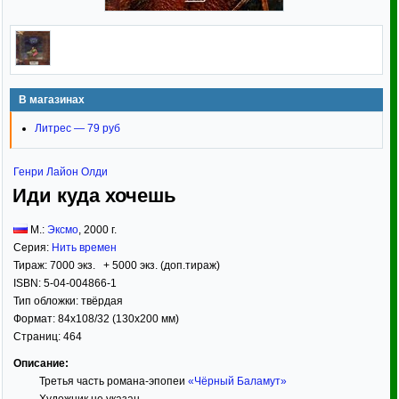
В магазинах
Литрес — 79 руб
Генри Лайон Олди
Иди куда хочешь
М.:
Эксмо
,
2000
г.
Серия:
Нить времен
Тираж:
7000 экз. + 5000 экз. (доп.тираж)
ISBN:
5-04-004866-1
Тип обложки:
твёрдая
Формат:
84x108/32
(130x200 мм)
Страниц:
464
Описание:
Третья часть романа-эпопеи
«Чёрный Баламут»
Художник не указан.