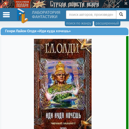
ЛАБОРАТОРИЯ
ФАНТАСТИКИ
поиск по жанру
расширенный
Генри Лайон Олди «Иди куда хочешь»