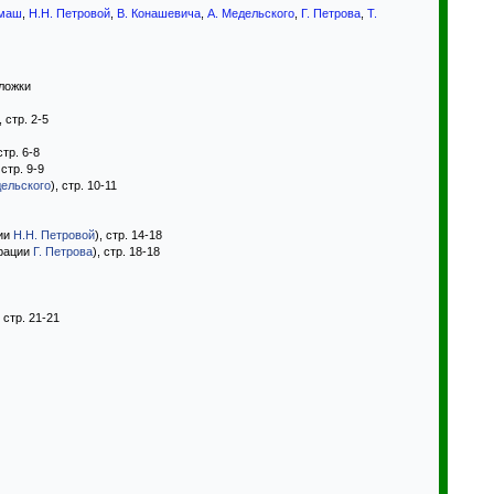
омаш
,
Н.Н. Петровой
,
В. Конашевича
,
А. Медельского
,
Г. Петрова
,
Т.
бложки
, стр. 2-5
 стр. 6-8
 стр. 9-9
дельского
), стр. 10-11
ции
Н.Н. Петровой
), стр. 14-18
трации
Г. Петрова
), стр. 18-18
 стр. 21-21