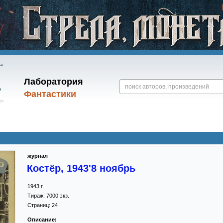
Лаборатория
Фантастики
журнал
Костёр, 1943'8 ноябрь
1943
г.
Тираж:
7000 экз.
Страниц:
24
Описание: