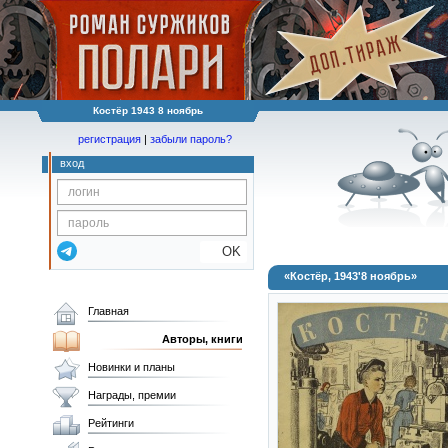
Костёр 1943 8 ноябрь
регистрация
|
забыли пароль?
вход
OK
«Костёр, 1943'8 ноябрь»
Главная
Авторы, книги
Новинки и планы
Награды, премии
Рейтинги