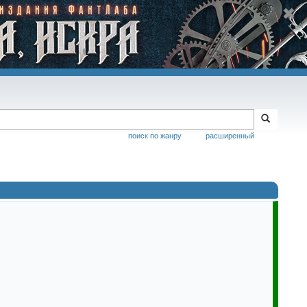
поиск по жанру
расширенный