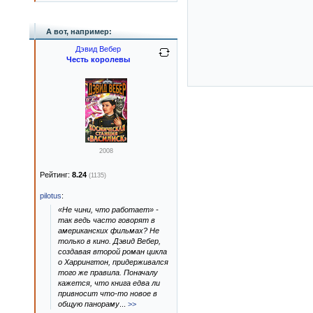
А вот, например:
Дэвид Вебер
Честь королевы
2008
Рейтинг:
8.24
(1135)
pilotus
:
«Не чини, что работает» -
так ведь часто говорят в
американских фильмах? Не
только в кино. Дэвид Вебер,
создавая второй роман цикла
о Харрингтон, придерживался
того же правила. Поначалу
кажется, что книга едва ли
привносит что-то новое в
общую панораму
...
>>