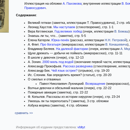
Иллюстрация на обложке
А. Пахомова
; внутренние иллюстрации
В. Б
Правосудович
.
Содержание
:
Великий гетман (заметка, иллюстрации Т. Правосудовича), 2 стр. о
Леонид Хаустов.
Мы наступаем
(стихотворение), стр. 1-1
Вера Кетлинская.
Год великих побед
(очерк, иллюстрации
В. Бомаш
)
Знаешь ли ты, что... (заметки), стр. 5-5
Елена Катерли.
Юрка-пенёк
(рассказ, иллюстрации
Н.Н. Петровой
),
А. Флит.
Про богатыря
(микрорассказ, иллюстрации
В. Конашевича
),
Владимир Беляев.
На далекой фактории
(очерк, иллюстрации
А. Ме
Щуке дремать — добычи не поймать (микрорассказ), стр. 11-11
В школе у девочек (очерк), стр. 12-13
А. Зонин.
2000 миль под водой
(окончание первой части, иллюстра
Александр Прокофьев.
Рассказ разведчика
(стихотворение, иллюс
Александр Бек.
Чей язык острее?
(отрывок), стр. 19-20
Ис. Слоним. Как определить время? (статья), стр. 20-20
О смелых и отважных
Павел Николаевич Лукницкий.
Возвращение
(микрорассказ),
Волчьи девочки и обезьяний мальчик (очерк), стр. 22-22
Пожарные авиации (заметка), стр. 22-22
Ф. Копылов. Рассказы из истории хирургии (очерк), стр. 23-24
Умеешь ли ты переползать? (заметка), 3 стр. обложки
Азбука моряка (заметка), 4 стр. обложки
сравнить >>
Информация об издании предоставлена:
vbltyt