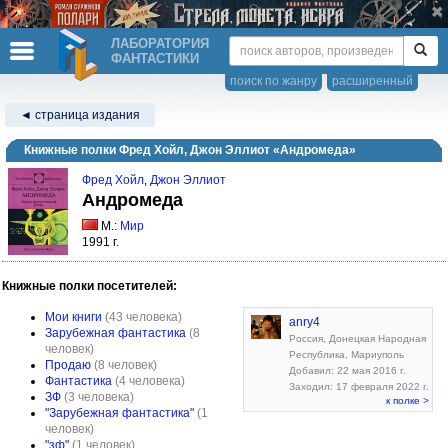
ЛАБОРАТОРИЯ
ФАНТАСТИКИ
поиск по жанру
расширенный
◄ страница издания
Книжные полки Фред Хойл, Джон Эллиот «Андромеда»
Фред Хойл
,
Джон Эллиот
Андромеда
М.:
Мир
1991 г.
Книжные полки посетителей:
Мои книги
(43 человека)
anry4
Зарубежная фантастика
(8
Россия, Донецкая Народная
человек)
Республика, Мариуполь
Продаю
(8 человек)
Добавил: 22 мая 2016 г.
Фантастика
(4 человека)
Заходил: 17 февраля 2022 г.
ЗФ
(3 человека)
к полке >
"Зарубежная фантастика"
(1
человек)
"зф"
(1 человек)