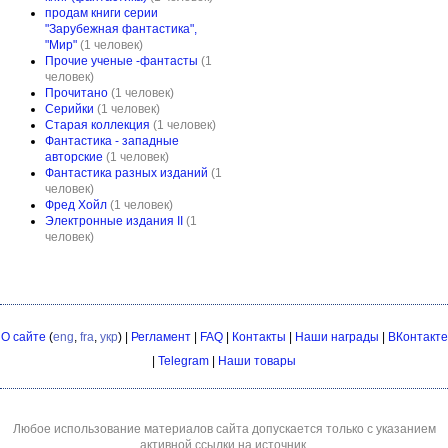
продам книги серии
"Зарубежная фантастика",
"Мир"
(1 человек)
Прочие ученые -фантасты
(1
человек)
Прочитано
(1 человек)
Серийки
(1 человек)
Старая коллекция
(1 человек)
Фантастика - западные
авторские
(1 человек)
Фантастика разных изданий
(1
человек)
Фред Хойл
(1 человек)
Электронные издания II
(1
человек)
О сайте
(
eng
,
fra
,
укр
) |
Регламент
|
FAQ
|
Контакты
|
Наши награды
|
ВКонтакте
|
Telegram
|
Наши товары
Любое использование материалов сайта допускается только с указанием
активной ссылки на источник.