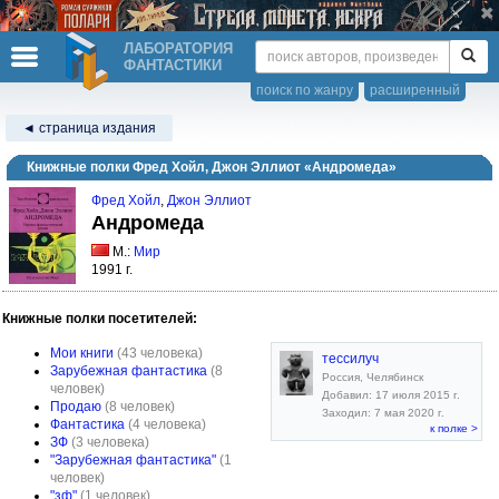
ЛАБОРАТОРИЯ
ФАНТАСТИКИ
поиск по жанру
расширенный
◄ страница издания
Книжные полки Фред Хойл, Джон Эллиот «Андромеда»
Фред Хойл
,
Джон Эллиот
Андромеда
М.:
Мир
1991 г.
Книжные полки посетителей:
Мои книги
(43 человека)
тессилуч
Зарубежная фантастика
(8
Россия, Челябинск
человек)
Добавил: 17 июля 2015 г.
Продаю
(8 человек)
Заходил: 7 мая 2020 г.
Фантастика
(4 человека)
к полке >
ЗФ
(3 человека)
"Зарубежная фантастика"
(1
человек)
"зф"
(1 человек)