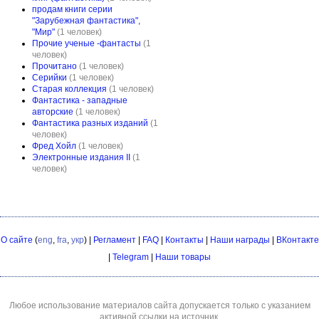
продам книги серии
"Зарубежная фантастика",
"Мир"
(1 человек)
Прочие ученые -фантасты
(1
человек)
Прочитано
(1 человек)
Серийки
(1 человек)
Старая коллекция
(1 человек)
Фантастика - западные
авторские
(1 человек)
Фантастика разных изданий
(1
человек)
Фред Хойл
(1 человек)
Электронные издания II
(1
человек)
О сайте
(
eng
,
fra
,
укр
) |
Регламент
|
FAQ
|
Контакты
|
Наши награды
|
ВКонтакте
|
Telegram
|
Наши товары
Любое использование материалов сайта допускается только с указанием
активной ссылки на источник.