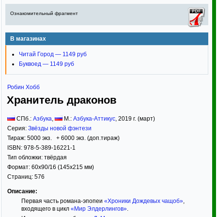
Ознакомительный фрагмент
В магазинах
Читай Город — 1149 руб
Буквоед — 1149 руб
Робин Хобб
Хранитель драконов
СПб.:
Азбука
,
М.:
Азбука-Аттикус
,
2019
г. (март)
Серия:
Звёзды новой фэнтези
Тираж:
5000 экз. + 6000 экз. (доп.тираж)
ISBN:
978-5-389-16221-1
Тип обложки:
твёрдая
Формат:
60x90/16
(145x215 мм)
Страниц:
576
Описание:
Первая часть романа-эпопеи
«Хроники Дождевых чащоб»
,
входящего в цикл
«Мир Элдерлингов»
.