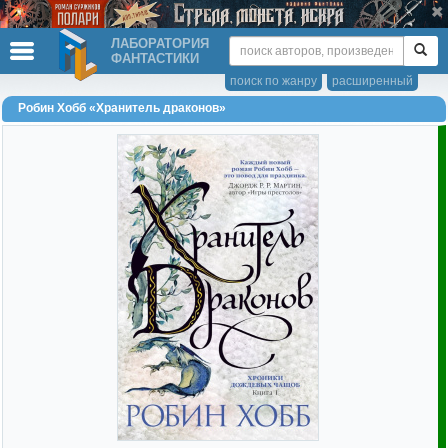
ЛАБОРАТОРИЯ
ФАНТАСТИКИ
поиск по жанру
расширенный
Робин Хобб «Хранитель драконов»