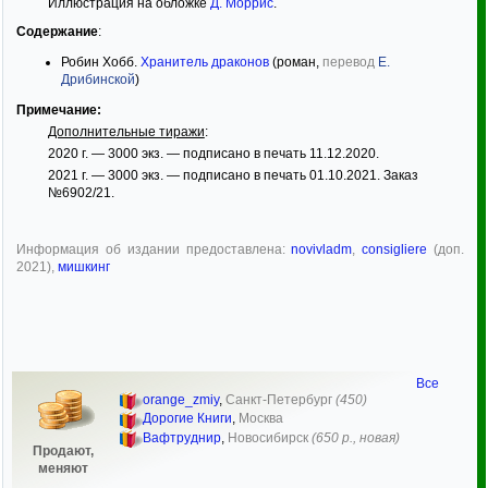
Иллюстрация на обложке
Д. Моррис
.
Содержание
:
Робин Хобб.
Хранитель драконов
(роман,
перевод
Е.
Дрибинской
)
Примечание:
Дополнительные тиражи
:
2020 г. — 3000 экз. — подписано в печать 11.12.2020.
2021 г. — 3000 экз. — подписано в печать 01.10.2021. Заказ
№6902/21.
Информация об издании предоставлена:
novivladm
,
consigliere
(доп.
2021),
мишкинг
Все
orange_zmiy
,
Санкт-Петербург
(450)
Дорогие Книги
,
Москва
Вафтруднир
,
Новосибирск
(650 р., новая)
Продают,
меняют