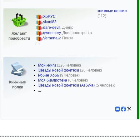
книжные полки »
(112)
ХоРУС
skont83
dare-devil
,
Днепр
qwenmery
,
Днепропетровск
Желают
Verbena-v
,
Пенза
приобрести
...
Мои книги
(126 человек)
Звёзды новой фэнтези
(26 человек)
Робин Хобб
(9 человек)
Моя библиотека
(6 человек)
Книжные
Звезды новой фэнтези (Азбука)
(5 человек)
полки
...