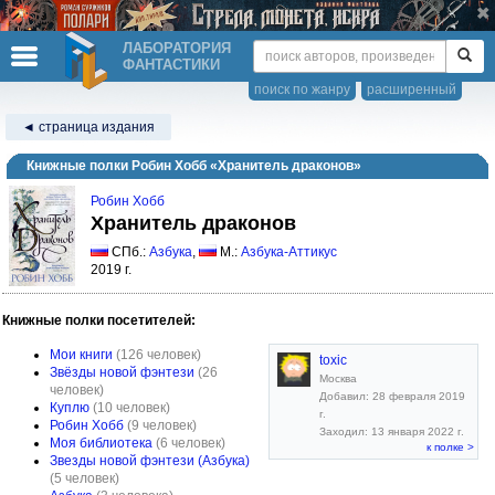
ЛАБОРАТОРИЯ
ФАНТАСТИКИ
поиск по жанру
расширенный
◄ страница издания
Книжные полки Робин Хобб «Хранитель драконов»
Робин Хобб
Хранитель драконов
СПб.:
Азбука
,
М.:
Азбука-Аттикус
2019 г.
Книжные полки посетителей:
Мои книги
(126 человек)
toxic
Звёзды новой фэнтези
(26
Москва
человек)
Добавил: 28 февраля 2019
Куплю
(10 человек)
г.
Робин Хобб
(9 человек)
Заходил: 13 января 2022 г.
Моя библиотека
(6 человек)
к полке >
Звезды новой фэнтези (Азбука)
(5 человек)