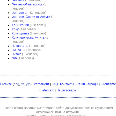
Фентези
(1 человек)
Фентези/Фантастика
(1
человек)
Фэнтези ин.
(1 человек)
Фэнтези. Серии от Азбуки
(1
человек)
Хобб Робин
(1 человек)
Хочу
(1 человек)
Хочу купить
(1 человек)
Хочу прочесть. Купить
(1
человек)
Читаааать!
(1 человек)
ЧИТАТЬ
(1 человек)
Читаю
(1 человек)
№6
(1 человек)
О сайте
(
eng
,
fra
,
укр
) |
Регламент
|
FAQ
|
Контакты
|
Наши награды
|
ВКонтакте
|
Telegram
|
Наши товары
Любое использование материалов сайта допускается только с указанием
активной ссылки на источник.