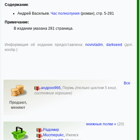
Содержание
:
Андрей Васильев.
Час полнолуния
(роман), стр. 5-281
Примечание:
В издании указана 281 страница.
Информация об издании предоставлена:
novivladm
,
darkseed
(доп.
изобр.)
Все
андрон966
,
Пермь
(только циклом 5 книг,
состояние хорошее)
Продают,
меняют
книжные полки »
(20)
Радомир
Mucmepukc
,
Ижевск