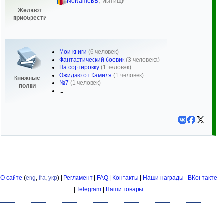
NoNameBB
,
Мытищи
Желают
приобрести
Мои книги
(6 человек)
Фантастический боевик
(3 человека)
На сортировку
(1 человек)
Ожидаю от Камиля
(1 человек)
Книжные
№7
(1 человек)
полки
...
О сайте
(
eng
,
fra
,
укр
) |
Регламент
|
FAQ
|
Контакты
|
Наши награды
|
ВКонтакте
|
Telegram
|
Наши товары