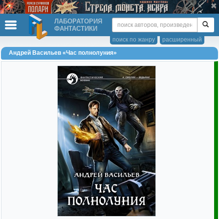
ЛАБОРАТОРИЯ
ФАНТАСТИКИ
поиск по жанру
расширенный
Андрей Васильев «Час полнолуния»