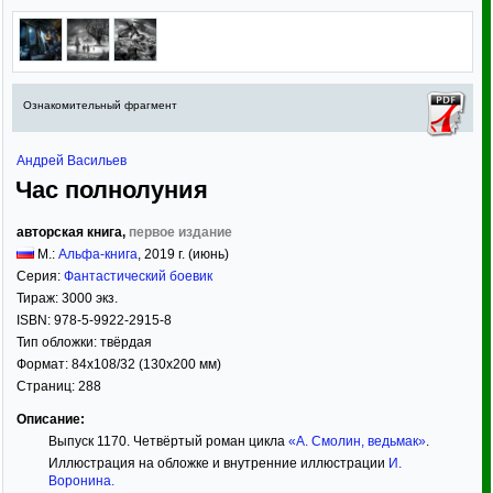
Ознакомительный фрагмент
Андрей Васильев
Час полнолуния
авторская книга,
первое издание
М.:
Альфа-книга
,
2019
г. (июнь)
Серия:
Фантастический боевик
Тираж:
3000 экз.
ISBN:
978-5-9922-2915-8
Тип обложки:
твёрдая
Формат:
84x108/32
(130x200 мм)
Страниц:
288
Описание:
Выпуск 1170. Четвёртый роман цикла
«А. Смолин, ведьмак»
.
Иллюстрация на обложке и внутренние иллюстрации
И.
Воронина
.