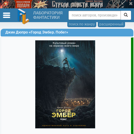
ЛАБОРАТОРИЯ
ФАНТАСТИКИ
поиск по жанру
расширенный
Джин Дюпро «Город Эмбер. Побег»