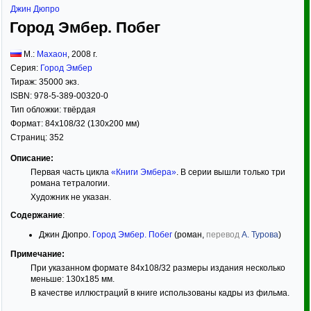
Джин Дюпро
Город Эмбер. Побег
М.:
Махаон
,
2008
г.
Серия:
Город Эмбер
Тираж:
35000 экз.
ISBN:
978-5-389-00320-0
Тип обложки:
твёрдая
Формат:
84x108/32
(130x200 мм)
Страниц:
352
Описание:
Первая часть цикла
«Книги Эмбера»
. В серии вышли только три
романа тетралогии.
Художник не указан.
Содержание
:
Джин Дюпро.
Город Эмбер. Побег
(роман,
перевод
А. Турова
)
Примечание:
При указанном формате 84x108/32 размеры издания несколько
меньше: 130х185 мм.
В качестве иллюстраций в книге использованы кадры из фильма.