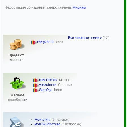
Информация об издании предоставлена:
Мириам
Все книжные полки »
(12)
r56ty78ui9
,
Киев
Продают,
меняют
NIN-DROID
,
Москва
yoskulmms
,
Саратов
SamOlja
,
Киев
Желают
приобрести
Мои книги
(9 человек)
моя библиотека
(2 человека)