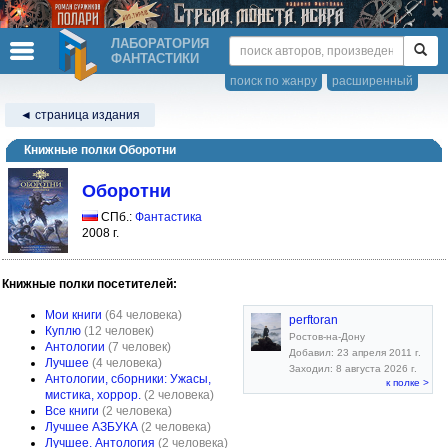
ЛАБОРАТОРИЯ
ФАНТАСТИКИ
поиск по жанру
расширенный
◄ страница издания
Книжные полки Оборотни
Оборотни
СПб.:
Фантастика
2008 г.
Книжные полки посетителей:
Мои книги
(64 человека)
perftoran
Куплю
(12 человек)
Ростов-на-Дону
Антологии
(7 человек)
Добавил: 23 апреля 2011 г.
Лучшее
(4 человека)
Заходил: 8 августа 2026 г.
Антологии, сборники: Ужасы,
к полке >
мистика, хоррор.
(2 человека)
Все книги
(2 человека)
Лучшее АЗБУКА
(2 человека)
Лучшее. Антология
(2 человека)