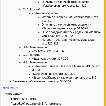
Описание рукописей, относящихся к
«Разжалованному», стр. 314-316
С. Л. Толстой
«Записки маркера»
История писания «Записок маркера», стр.
317-319
Описание рукописей, относящихся к
«Запискам маркера», стр. 319-320
Обзор содержания трех редакций «Записок
маркера», стр. 320-322
История печатания «Записок маркера»,
стр. 322-323
H. М. Мендельсон
«Метель», стр. 324-326
С. Л. Толстой
«Два гусара», стр. 327-329
H. М. Мендельсон
«Записки о Кавказе. Поездка в Мамакай-Юрт», стр.
330-331
«Святочная ночь», стр. 332-334
«Дяденька Жданов и кавалер Чернов», стр. 335
Указатель собственных имен, стр. 336-344
сравнить >>
Примечание:
Формат: 68x100/16.
Под общей редакцией В. Г. Черткова.