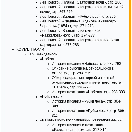
Лев Толстой. Планы «Святочной ночи», стр. 266
Лев Толстой. Варианты из рукописей «Святочной
ночи», стр. 267-269
Лев Толстой. Вариант «Рубки леса», стр. 270
Лев Толстой. «Дядинька Ждановъ и кавалеръ
Черновъ» (1854 г.), стр. 271-273
Лев Толстой. Варианты из рукописи
«Разжалованного», стр. 274-277
Лев Толстой. Варианты из рукописей «Записки
маркера», стр. 278-283
КОММЕНТАРИИ
Н.M. Мендельсон
«Набег»
История писания «Набега», стр. 287-293
Описание рукописей, относящихся к
«Набегу», стр. 293-296
Обзор содержания первой и третьей
рукописных редакций и печатного текста
«Набега», стр. 296-298
История печатания «Набега», стр. 298-303
«Рубка леса»
История писания «Рубки леса», стр. 304-
309
История печатания «Рубки леса», стр. 309-
311
«Из кавказских воспоминаний. Разжалованный»
История писания и печатания
«Разжалованного», стр. 312-314