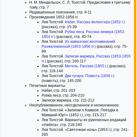
H. М. Мендельсон, С. Л. Толстой. Предисловие к третьему
тому, стр. 7
Редакционные пояснения, стр. 9-11
Произведения 1852-1856 гг.
Лев Толстой.
Набег. Рассказ волонтера (1852 г.)
(рассказ), стр. 15-39
Лев Толстой.
Рубка леса. Рассказ юнкера (1852-
1854 гг.)
(рассказ), стр. 40-74
Лев Толстой.
Из кавказских воспоминаний.
Разжалованный (1853-1856 гг.)
(рассказ), стр. 75-
99
Лев Толстой.
Записки маркера. Рассказ (1853-1855
гг.)
(рассказ), стр. 100-117
Лев Толстой.
Метель. Рассказ (1855 г.)
(рассказ),
стр. 118-144
Лев Толстой.
Два гусара. Повесть (1856 г.)
(повесть), стр. 145-200
Печатные варианты:
Набег, стр. 201-203
Рубка леса, стр. 204-210
Записки маркера, стр. 211-212
Неопубликованное, неотделанное и неоконченное:
Лев Толстой. «Записки о Кавказе. Поездка в
Мамакай-Юрт» (1852 г.), стр. 215-217
Лев Толстой. Варианты из рукописных редакций
«Набега», стр. 218-240
Лев Толстой. «Святочная ночь» (1853 г.), стр. 241-
265