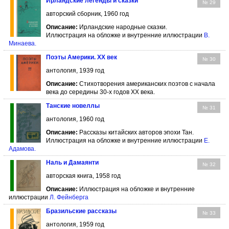
Ирландские легенды и сказки
№ 29
авторский сборник, 1960 год
Описание:
Ирландские народные сказки.
Иллюстрация на обложке и внутренние иллюстрации
В.
Минаева
.
Поэты Америки. XX век
№ 30
антология, 1939 год
Описание:
Стихотворения американских поэтов с начала
века до середины 30-х годов XX века.
Танские новеллы
№ 31
антология, 1960 год
Описание:
Рассказы китайских авторов эпохи Тан.
Иллюстрация на обложке и внутренние иллюстрации
Е.
Адамова
.
Наль и Дамаянти
№ 32
авторская книга, 1958 год
Описание:
Иллюстрация на обложке и внутренние
иллюстрации
Л. Фейнберга
Бразильские рассказы
№ 33
антология, 1959 год