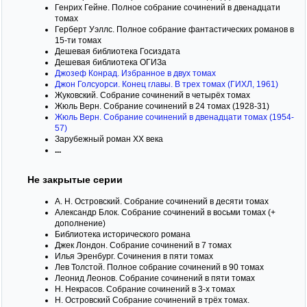
Генрих Гейне. Полное собрание сочинений в двенадцати
томах
Герберт Уэллс. Полное собрание фантастических романов в
15-ти томах
Дешевая библиотека Госиздата
Дешевая библиотека ОГИЗа
Джозеф Конрад. Избранное в двух томах
Джон Голсуорси. Конец главы. В трех томах (ГИХЛ, 1961)
Жуковский. Собрание сочинений в четырёх томах
Жюль Верн. Собрание сочинений в 24 томах (1928-31)
Жюль Верн. Собрание сочинений в двенадцати томах (1954-
57)
Зарубежный роман XX века
...
Не закрытые серии
А. Н. Островский. Собрание сочинений в десяти томах
Александр Блок. Собрание сочинений в восьми томах (+
дополнение)
Библиотека исторического романа
Джек Лондон. Собрание сочинений в 7 томах
Илья Эренбург. Сочинения в пяти томах
Лев Толстой. Полное собрание сочинений в 90 томах
Леонид Леонов. Собрание сочинений в пяти томах
Н. Некрасов. Собрание сочинений в 3-х томах
Н. Островский Собрание сочинений в трёх томах.