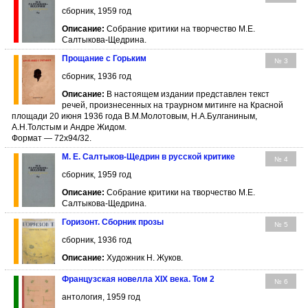
сборник, 1959 год
Описание:
Собрание критики на творчество М.Е.
Салтыкова-Щедрина.
Прощание с Горьким
№ 3
сборник, 1936 год
Описание:
В настоящем издании представлен текст
речей, произнесенных на траурном митинге на Красной
площади 20 июня 1936 года В.М.Молотовым, Н.А.Булганиным,
А.Н.Толстым и Андре Жидом.
Формат — 72x94/32.
М. Е. Салтыков-Щедрин в русской критике
№ 4
сборник, 1959 год
Описание:
Собрание критики на творчество М.Е.
Салтыкова-Щедрина.
Горизонт. Сборник прозы
№ 5
сборник, 1936 год
Описание:
Художник Н. Жуков.
Французская новелла XIX века. Том 2
№ 6
антология, 1959 год