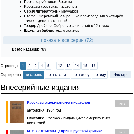
Проза зарубежного Востока
Рассказы советских писателей
Серия литературных мемуаров
Стефан Жеромский. Избранные произведения в четырёх
томах + дополнительный
Теодор Драйзер. Собрание сочинений в 12 томах
Школьная библиотека классиков
показать все серии (72)
Всего изданий:
789
Страницы:
1
2
3
4
5
...
12
13
14
15
16
Сортировка:
по сериям
по названию
по автору
по году
Фильтр
Внесерийные издания
Рассказы американских писателей
№ 1
антология, 1954 год
Описание:
Рассказы выдающихся американских
писателей.
М. Е. Салтыков-Щедрин в русской критике
№ 2