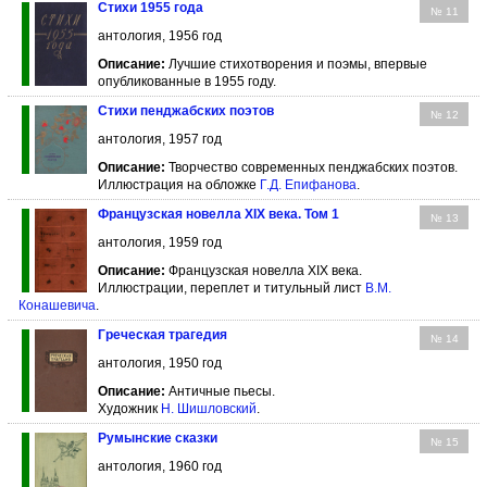
Стихи 1955 года
№ 11
антология, 1956 год
Описание:
Лучшие стихотворения и поэмы, впервые
опубликованные в 1955 году.
Стихи пенджабских поэтов
№ 12
антология, 1957 год
Описание:
Творчество современных пенджабских поэтов.
Иллюстрация на обложке
Г.Д. Епифанова
.
Французская новелла XIX века. Том 1
№ 13
антология, 1959 год
Описание:
Французская новелла XIX века.
Иллюстрации, переплет и титульный лист
В.М.
Конашевича
.
Греческая трагедия
№ 14
антология, 1950 год
Описание:
Античные пьесы.
Художник
Н. Шишловский
.
Румынские сказки
№ 15
антология, 1960 год