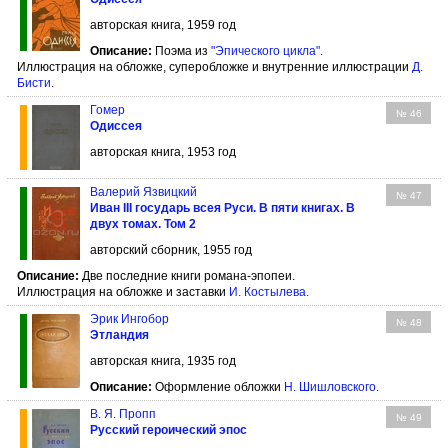
авторская книга, 1959 год
Описание:
Поэма из
"Эпического цикла".
Иллюстрация на обложке, суперобложке и внутренние иллюстрации
Д.
Бисти
.
Гомер
№ 46
Одиссея
авторская книга, 1953 год
Валерий Язвицкий
№ 47
Иван III государь всея Руси. В пяти книгах. В
двух томах. Том 2
авторский сборник, 1955 год
Описание:
Две последние книги романа-эпопеи.
Иллюстрация на обложке и заставки
И. Костылева
.
Эрик Ингобор
№ 48
Этландия
авторская книга, 1935 год
Описание:
Оформление обложки
Н. Шишловского
.
В. Я. Пропп
№ 49
Русский героический эпос