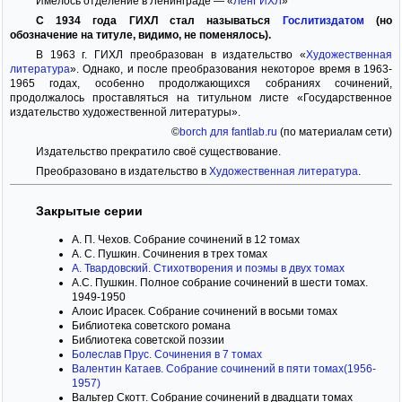
Имелось отделение в Ленинграде — «
ЛенГИХЛ
»
С 1934 года ГИХЛ стал называться
Гослитиздатом
(но
обозначение на титуле, видимо, не поменялось).
В 1963 г. ГИХЛ преобразован в издательство «
Художественная
литература
». Однако, и после преобразования некоторое время в 1963-
1965 годах, особенно продолжающихся собраниях сочинений,
продолжалось проставляться на титульном листе «Государственное
издательство художественной литературы».
©
borch для fantlab.ru
(по материалам сети)
Издательство прекратило своё существование.
Преобразовано в издательство в
Художественная литература
.
Закрытые серии
А. П. Чехов. Собрание сочинений в 12 томах
А. С. Пушкин. Сочинения в трех томах
А. Твардовский. Стихотворения и поэмы в двух томах
А.С. Пушкин. Полное собрание сочинений в шести томах.
1949-1950
Алоис Ирасек. Собрание сочинений в восьми томах
Библиотека советского романа
Библиотека советской поэзии
Болеслав Прус. Сочинения в 7 томах
Валентин Катаев. Собрание сочинений в пяти томах(1956-
1957)
Вальтер Скотт. Собрание сочинений в двадцати томах