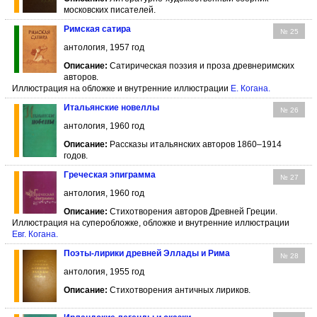
московских писателей.
Римская сатира
№ 25
антология, 1957 год
Описание:
Сатирическая поэзия и проза древнеримских
авторов.
Иллюстрация на обложке и внутренние иллюстрации
Е. Когана
.
Итальянские новеллы
№ 26
антология, 1960 год
Описание:
Рассказы итальянских авторов 1860–1914
годов.
Греческая эпиграмма
№ 27
антология, 1960 год
Описание:
Стихотворения авторов Древней Греции.
Иллюстрация на суперобложке, обложке и внутренние иллюстрации
Евг. Когана
.
Поэты-лирики древней Эллады и Рима
№ 28
антология, 1955 год
Описание:
Стихотворения античных лириков.