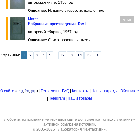
авторская книга, 1958 год
Описание:
Издание второе, исправленное.
Мюссе
№ 50
Избранные произведения. Том I
авторский сборник, 1957 год
Описание:
Стихотворения и пьесы.
Страницы:
1
2
3
4
5
...
12
13
14
15
16
О сайте
(
eng
,
fra
,
укр
) |
Регламент
|
FAQ
|
Контакты
|
Наши награды
|
ВКонтакте
|
Telegram
|
Наши товары
Любое использование материалов сайта допускается только с указанием
активной ссылки на источник.
© 2005-2026
«Лаборатория Фантастики»
.