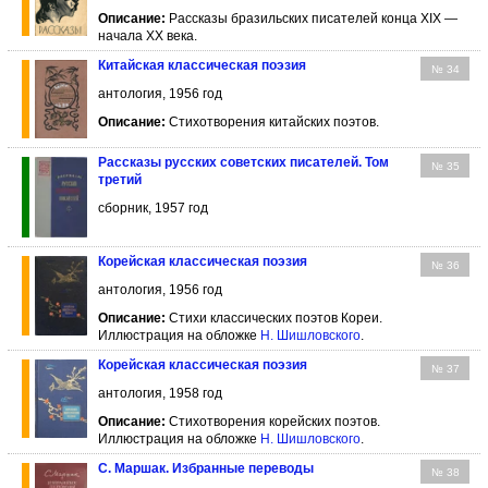
Описание:
Рассказы бразильских писателей конца XIX —
начала XX века.
Китайская классическая поэзия
№ 34
антология, 1956 год
Описание:
Стихотворения китайских поэтов.
Рассказы русских советских писателей. Том
№ 35
третий
сборник, 1957 год
Корейская классическая поэзия
№ 36
антология, 1956 год
Описание:
Стихи классических поэтов Кореи.
Иллюстрация на обложке
Н. Шишловского
.
Корейская классическая поэзия
№ 37
антология, 1958 год
Описание:
Стихотворения корейских поэтов.
Иллюстрация на обложке
Н. Шишловского
.
С. Маршак. Избранные переводы
№ 38