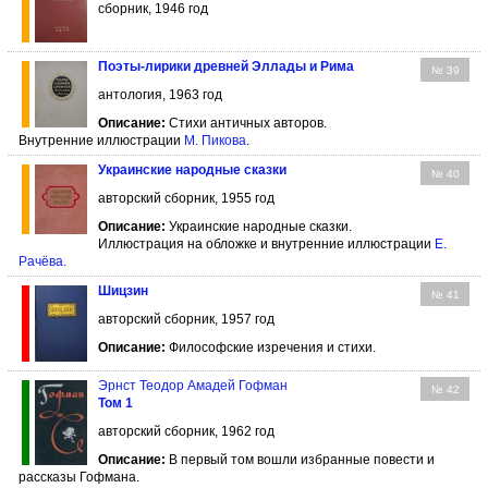
сборник, 1946 год
Поэты-лирики древней Эллады и Рима
№ 39
антология, 1963 год
Описание:
Стихи античных авторов.
Внутренние иллюстрации
М. Пикова
.
Украинские народные сказки
№ 40
авторский сборник, 1955 год
Описание:
Украинские народные сказки.
Иллюстрация на обложке и внутренние иллюстрации
Е.
Рачёва
.
Шицзин
№ 41
авторский сборник, 1957 год
Описание:
Философские изречения и стихи.
Эрнст Теодор Амадей Гофман
№ 42
Том 1
авторский сборник, 1962 год
Описание:
В первый том вошли избранные повести и
рассказы Гофмана.