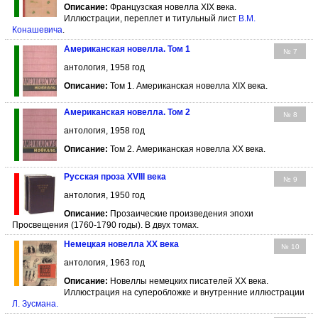
Описание:
Французская новелла XIX века.
Иллюстрации, переплет и титульный лист
В.М.
Конашевича
.
Американская новелла. Том 1
№ 7
антология, 1958 год
Описание:
Том 1. Американская новелла XIX века.
Американская новелла. Том 2
№ 8
антология, 1958 год
Описание:
Том 2. Американская новелла XX века.
Русская проза XVIII века
№ 9
антология, 1950 год
Описание:
Прозаические произведения эпохи
Просвещения (1760-1790 годы). В двух томах.
Немецкая новелла ХХ века
№ 10
антология, 1963 год
Описание:
Новеллы немецких писателей ХХ века.
Иллюстрация на суперобложке и внутренние иллюстрации
Л. Зусмана
.