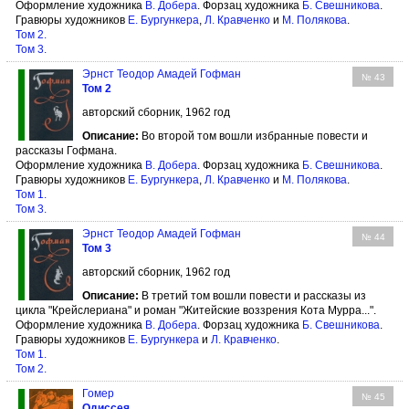
Оформление художника
В. Добера
. Форзац художника
Б. Свешникова
.
Гравюры художников
Е. Бургункера
,
Л. Кравченко
и
М. Полякова
.
Том 2.
Том 3.
Эрнст Теодор Амадей Гофман
№ 43
Том 2
авторский сборник, 1962 год
Описание:
Во второй том вошли избранные повести и
рассказы Гофмана.
Оформление художника
В. Добера
. Форзац художника
Б. Свешникова
.
Гравюры художников
Е. Бургункера
,
Л. Кравченко
и
М. Полякова
.
Том 1.
Том 3.
Эрнст Теодор Амадей Гофман
№ 44
Том 3
авторский сборник, 1962 год
Описание:
В третий том вошли повести и рассказы из
цикла "Крейслериана" и роман "Житейские воззрения Кота Мурра...".
Оформление художника
В. Добера
. Форзац художника
Б. Свешникова
.
Гравюры художников
Е. Бургункера
и
Л. Кравченко
.
Том 1.
Том 2.
Гомер
№ 45
Одиссея