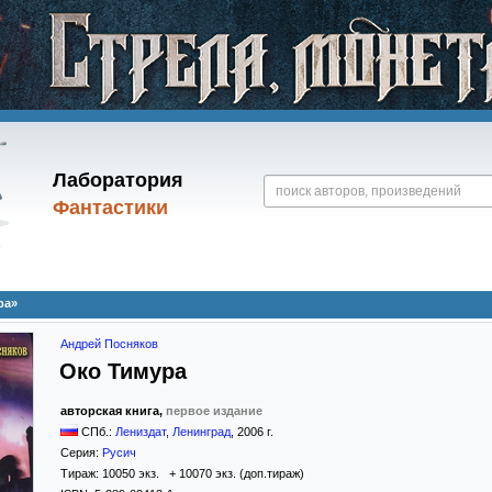
Лаборатория
Фантастики
ра»
Андрей Посняков
Око Тимура
авторская книга,
первое издание
СПб.:
Лениздат
,
Ленинград
,
2006
г.
Серия:
Русич
Тираж:
10050 экз. + 10070 экз. (доп.тираж)