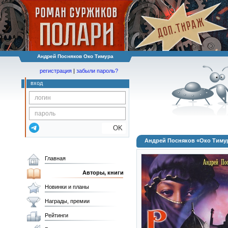
Андрей Посняков Око Тимура
регистрация
|
забыли пароль?
вход
OK
Андрей Посняков «Око Тиму
Главная
Авторы, книги
Новинки и планы
Награды, премии
Рейтинги