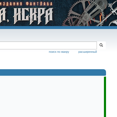
поиск по жанру
расширенный