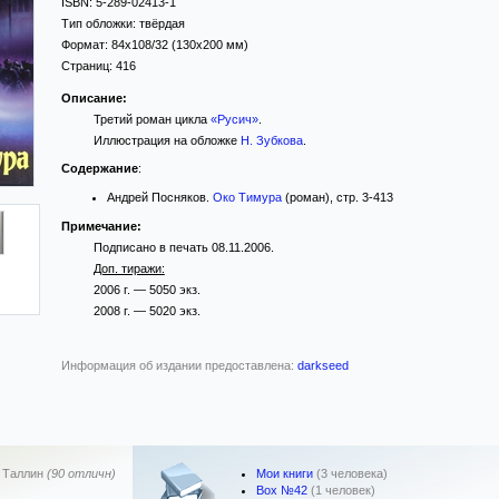
ISBN:
5-289-02413-1
Тип обложки:
твёрдая
Формат:
84x108/32
(130x200 мм)
Страниц:
416
Описание:
Третий роман цикла
«Русич»
.
Иллюстрация на обложке
Н. Зубкова
.
Содержание
:
Андрей Посняков.
Око Тимура
(роман), стр. 3-413
Примечание:
Подписано в печать 08.11.2006.
Доп. тиражи:
2006 г. — 5050 экз.
2008 г. — 5020 экз.
Информация об издании предоставлена:
darkseed
Мои книги
(3 человека)
,
Таллин
(90 отличн)
Box №42
(1 человек)