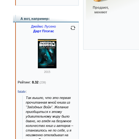
Продают,
меняют
А вот, например:
Джеймс Лусено
Дарт Плэгас
2015
Рейтинг:
8.32
(239)
fatalv
:
Так вышло, что это первая
прочитанная мной книга из
"Звёздных Войн". Желание
приобщиться к этому
удивительному миру было
давно, но глядя на безумное
количество книг и авторов –
становилось не по себе, и я
неизменно откладывал на