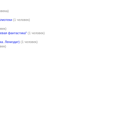
овека)
блиотеки
(1 человек)
овек)
оевая фантастика"
(1 человек)
а. Лениздат)
(1 человек)
век)