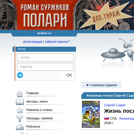
fantlab ru
регистрация
|
забыли пароль?
вход
OK
◄ страница издания
Главная
Книжные полки Сергей Садо
Авторы, книги
Сергей Садов
Новинки и планы
Жизнь пос
Награды, премии
СПб.:
Ленингра
2008 г.
Рейтинги