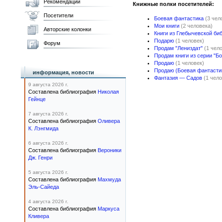
Рекомендации
Книжные полки посетителей:
Посетители
Боевая фантастика
(3 чел
Мои книги
(2 человека)
Авторские колонки
Книги из Глебычевской би
Подарю
(1 человек)
Форум
Продам "Лениздат"
(1 чел
Продам книги из серии "Б
Продаю
(1 человек)
Продаю (Боевая фантастик
информация, новости
Фантазия — Садов
(1 чело
9 августа 2026 г.
Составлена библиография
Николая
Гейнце
7 августа 2026 г.
Составлена библиография
Оливера
К. Лэнгмида
6 августа 2026 г.
Составлена библиография
Вероники
Дж. Генри
5 августа 2026 г.
Составлена библиография
Махмуда
Эль-Сайеда
4 августа 2026 г.
Составлена библиография
Маркуса
Кливера