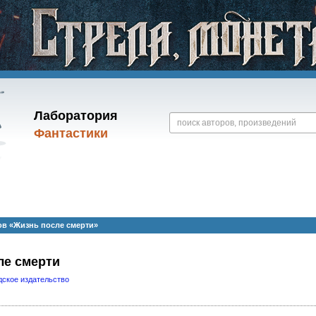
Лаборатория
Фантастики
в «Жизнь после смерти»
ле смерти
дское издательство