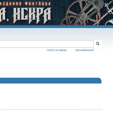
поиск по жанру
расширенный