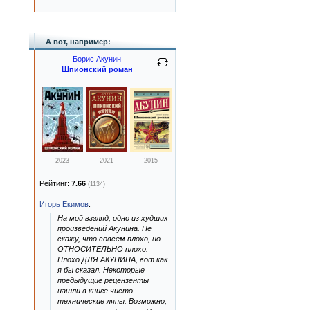
А вот, например:
Борис Акунин
Шпионский роман
2023
2021
2015
Рейтинг:
7.66
(1134)
Игорь Екимов
:
На мой взгляд, одно из худших
произведений Акунина. Не
скажу, что совсем плохо, но -
ОТНОСИТЕЛЬНО плохо.
Плохо ДЛЯ АКУНИНА, вот как
я бы сказал. Некоторые
предыдущие рецензенты
нашли в книге чисто
технические ляпы. Возможно,