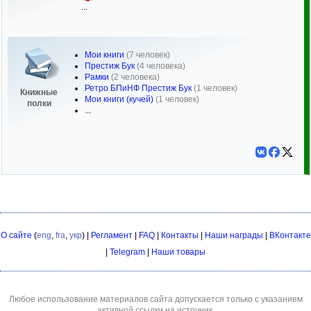
...
Мои книги
(7 человек)
Престиж Бук
(4 человека)
Рамки
(2 человека)
Ретро БПиНФ Престиж Бук
(1 человек)
Книжные
Мои книги (кучей)
(1 человек)
полки
...
О сайте
(
eng
,
fra
,
укр
) |
Регламент
|
FAQ
|
Контакты
|
Наши награды
|
ВКонтакте
|
Telegram
|
Наши товары
Любое использование материалов сайта допускается только с указанием
активной ссылки на источник.