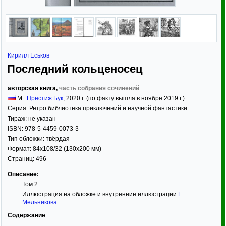
Кирилл Еськов
Последний кольценосец
авторская книга,
часть собрания сочинений
М.:
Престиж Бук
,
2020
г. (по факту вышла в ноябре 2019 г.)
Серия:
Ретро библиотека приключений и научной фантастики
Тираж:
не указан
ISBN:
978-5-4459-0073-3
Тип обложки:
твёрдая
Формат:
84x108/32
(130x200 мм)
Страниц:
496
Описание:
Том 2.
Иллюстрация на обложке и внутренние иллюстрации
Е.
Мельникова
.
Содержание
: