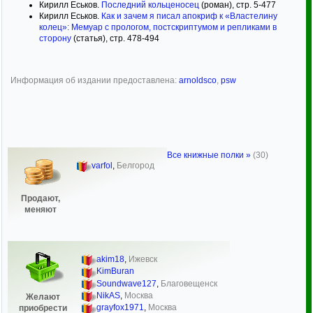
Кирилл Еськов.
Последний кольценосец
(роман), стр. 5-477
Кирилл Еськов.
Как и зачем я писал апокриф к «Властелину
колец»: Мемуар с прологом, постскриптумом и репликами в
сторону
(статья), стр. 478-494
Информация об издании предоставлена:
arnoldsco
,
psw
Все книжные полки »
(30)
varfol
,
Белгород
Продают,
меняют
akim18
,
Ижевск
KimBuran
Soundwave127
,
Благовещенск
NikAS
,
Москва
Желают
grayfox1971
,
Москва
приобрести